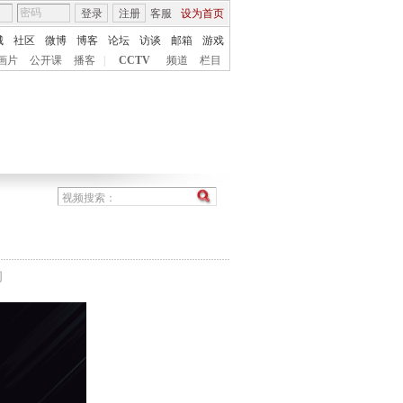
登录
注册
客服
设为首页
城
社区
微博
博客
论坛
访谈
邮箱
游戏
画片
公开课
播客
|
CCTV
频道
栏目
间