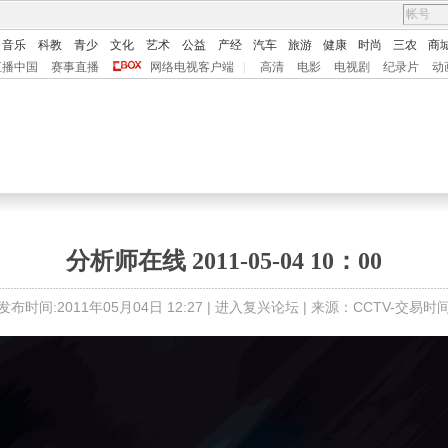
音乐
科教
青少
文化
艺术
公益
产经
汽车
旅游
健康
时尚
三农
商
直播中国
赛事直播
网络电视客户端
|
高清
电影
电视剧
纪录片
动
分析师在线 2011-05-04 10：00
发布时间:2011年05月04日 12:27 |
进入复兴论坛
| 来源：CCTV-交易时