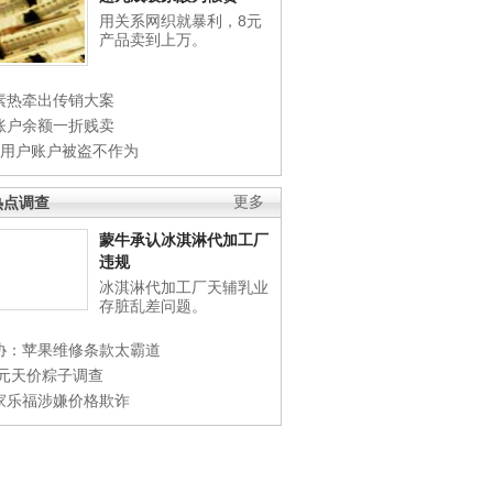
用关系网织就暴利，8元
产品卖到上万。
素热牵出传销大案
账户余额一折贱卖
店用户账户被盗不作为
热点调查
更多
蒙牛承认冰淇淋代加工厂
违规
冰淇淋代加工厂天辅乳业
存脏乱差问题。
协：苹果维修条款太霸道
0元天价粽子调查
家乐福涉嫌价格欺诈