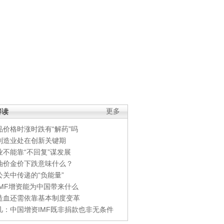
解读
更多
品价格时涨时跌有“解药”吗
制造业处在创新关键期
业不能靠“不回复”谋发展
油价金价下跌意味什么？
公关中传递的“负能量”
IMF增资能为中国带来什么
造血还需依靠基本制度变革
凡：中国增资IMF既非捐款也非无条件