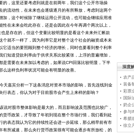
要的，这里还要考虑到就是在前两年，我们这个公开市场操
去的流动性，在未来也会逐级逐月的有所释放，考虑到这两个
增加，这个时候除了继续运用公开流动，也可能会继续应用准
能性在未来会吃此存在，还是会因此在今年再调个两次以上，
性也是存在的，但这个变量比较明显的是看这个未来外汇帐款
这个就不一样了，因为利率它是对整个这个社会的融资成本未
以它适当的要照顾到整个经济的增长，同时也要看到整个利率
我们知道贷款利率由于供求关系比较紧张，上浮的普遍增加，
都是需要在未来加以考虑的，如果说CPI回落比较明显，下半
深度
那么这样负利率状况可能会有明显的改善。
农产
装备
今天嘉宾分析一下这条消息对资本市场的影响，首先连线到金
彩票
央行表态，你认为对于目前股市会产生上来样的影响？
国际
奶企
该说对股市整体影响是最大的，而且影响波及范围也比较广，
参与
的货币政策，才导致了年初到现在整个市场行情，我们看到处
希腊
行的表态我认为它的持续性还会进一步延续，那么稍早前有市
徐立
年有所减速，那么央行货币政策很有可能会逐步有所放松，的