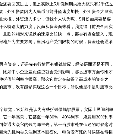
金还要回笼进去，但是实际上5月份到期央票大概只有2千亿左
款，外汇帐款因为人民币可能升值速度加快，外汇资金大量流
道大概，外资流入多少，但我个人认为呢，5月份如果要是要
什么特别大的力度，反而从资金面来看，我觉得目前资金面实
一旦跌的相对来说跌的速度比较快一点，那会有资金流入，现
房地产为主要方向，当房地产受到限制的时候，资金还会逐渐
再有资金，还是先有行情再有赚钱效应，经济层面还是不同，
，比如中小企业差距信贷就会受到影响，那么股市方面你刚才
种拆借的利率也很高，那么它肯定在获得了高成本的资金之
的股市，没有能够实现这么一个目标，所以他是不是对股市比
个错觉，它始终是认为有些拆钱借钱钞股票，实际上民间利率
它一年高息，它甚至一年30%，40%利率，愿意用30%利率
到普通大众它的钱向哪里去，第一当股市处在低迷的时候这时
因为先机构会关注到基本面变化，电价没有涨的时候还在亏损