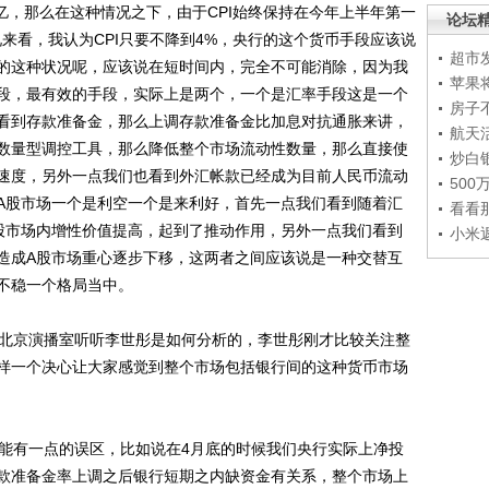
0亿，那么在这种情况之下，由于CPI始终保持在今年上半年第一
论坛
来看，我认为CPI只要不降到4%，央行的这个货币手段应该说
超市
的这种状况呢，应该说在短时间内，完全不可能消除，因为我
苹果
段，最有效的手段，实际上是两个，一个是汇率手段这是一个
房子
看到存款准备金，那么上调存款准备金比加息对抗通胀来讲，
航天
数量型调控工具，那么降低整个市场流动性数量，那么直接使
炒白
速度，另外一点我们也看到外汇帐款已经成为目前人民币流动
50
A股市场一个是利空一个是来利好，首先一点我们看到随着汇
看看
股市场内增性价值提高，起到了推动作用，另外一点我们看到
小米
造成A股市场重心逐步下移，这两者之间应该说是一种交替互
不稳一个格局当中。
北京演播室听听李世彤是如何分析的，李世彤刚才比较关注整
样一个决心让大家感觉到整个市场包括银行间的这种货币市场
能有一点的误区，比如说在4月底的时候我们央行实际上净投
款准备金率上调之后银行短期之内缺资金有关系，整个市场上