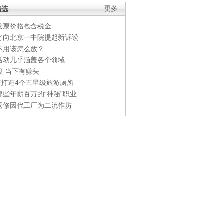
精选
更多
发票价格包含税金
将向北京一中院提起新诉讼
不用该怎么放？
活动几乎涵盖各个领域
银 当下有赚头
0万打造4个五星级旅游厕所
那些年薪百万的“神秘”职业
返修因代工厂为二流作坊