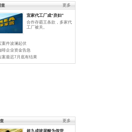
调查
更多
宜家代工厂成“弃妇”
合作存霸王条款，多家代
工厂被关。
宝案件波澜起伏
咖啡企业资金告急
吉案最迟7月底有结果
调查
更多
超九成玻尿酸为假货