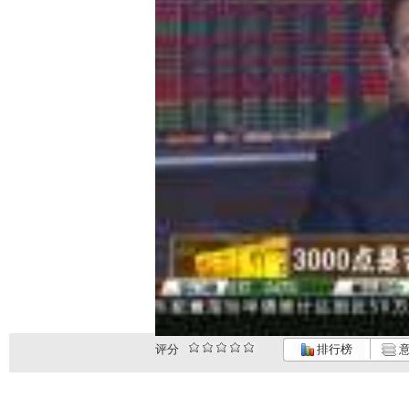
评分
排行榜
意