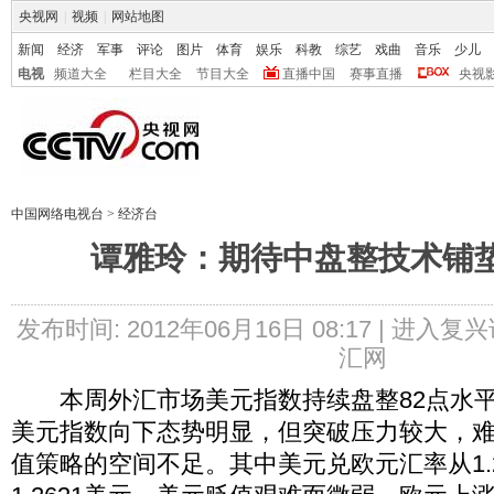
央视网
|
视频
|
网站地图
新闻
经济
军事
评论
图片
体育
娱乐
科教
综艺
戏曲
音乐
少儿
电视
频道大全
栏目大全
节目大全
直播中国
赛事直播
央视
中国网络电视台
>
经济台
谭雅玲：期待中盘整技术铺
发布时间: 2012年06月16日 08:17 |
进入复兴
汇网
本周外汇市场美元指数持续盘整82点水平，
美元指数向下态势明显，但突破压力较大，
值策略的空间不足。其中美元兑欧元汇率从1.2