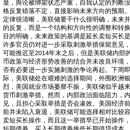
显，舆论被绑架状态严重，自我认定的判断
格反复错落不定，直接影响未来方向的预期
定律很清晰，美联储要干什么很明确，未来
的反复，而是一个结构和方向性的调整和转
目的明确，未来政策的基调是延长卖短买长
许多官员仍对进一步采取刺激举措保留意见
可能推迟至2014年末之后，但是美联储内部
币政策与经济形势改善的结合并未改良环境
否有必要进一步实施刺激的争论再起。下周
际，美联储处在艰难的选择期间，外围欧洲
烈，美国就业市场萎靡不振，美联储似乎越
货币刺激举措。然而，内部政治面临阻力，
见，且担心采取举措是否会凑效。美国经济
前并未陷入衰退，美联储可能选择相对比较
卖短买长操作，而且这一举措早已开始操作
短期债券，买入长期债券推低长期借贷成本