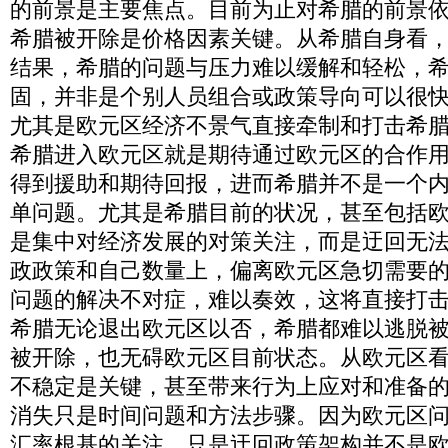
的前景是主要焦点。目前为止对希腊的前景
希腊被开除是价格因素关键。从希腊自身看
结果，希腊的问题与压力难以缓解和轻松，
固，并非是个别人员组合或政策导向可以很
尤其是欧元区经济不景气直接牵制和打击希
希腊进入欧元区就是期待通过欧元区的合作
得到援助和期待回报，进而希腊并不是一个
单问题。尤其是希腊目前的状况，甚至包括
是集中对经济发展的对策关注，而是迂回无
政政策和自己数量上，偏离欧元区急切需要
问题的解决不对症，难以奏效，这将直接打
希腊无论退出欧元区以否，希腊都难以逃脱
被开除，也无碍欧元区目前状态。从欧元区
不稳定是关键，甚至带来行为上应对和准备
消失只是时间问题和方法步骤。因为欧元区
汇率根基的关注，只是迂回政策架构并不是