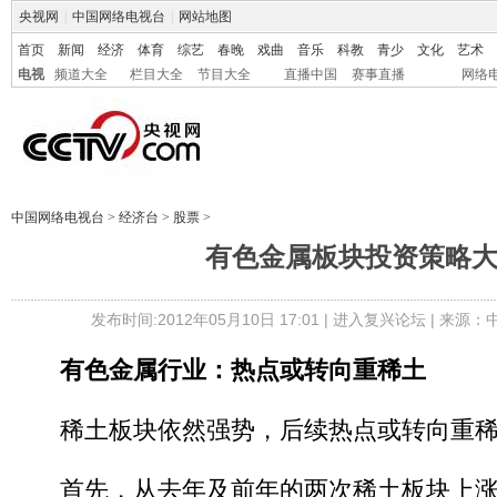
央视网
|
中国网络电视台
|
网站地图
首页
新闻
经济
体育
综艺
春晚
戏曲
音乐
科教
青少
文化
艺术
电视
频道大全
栏目大全
节目大全
直播中国
赛事直播
网络
中国网络电视台
>
经济台
>
股票
>
有色金属板块投资策略
发布时间:2012年05月10日 17:01 |
进入复兴论坛
| 来源：
有色金属行业：热点或转向重稀土
稀土板块依然强势，后续热点或转向重稀
首先，从去年及前年的两次稀土板块上涨