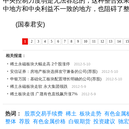
中央控制力度弱是无法容忍的，这种整合效
中地方和中央利益不一致的地方，也阻碍了
(国泰君安)
1
2
3
4
5
6
7
8
9
10
11
12
13
14
15
相关报道：
稀土永磁板块大幅走高 2个股涨停
2012-5-10
安信证券：房地产板块选择攻守兼备的公司(荐股)
2012-5-10
申银万国：基础化工板块配置增长明确的公司(荐股)
2012-5-10
稀土永磁板块走软 永大集团领跌
2012-5-9
稀土板块走强 广晟有色直线飙升涨7%
2012-5-9
热词：
股票交易手续费
稀土
板块走势
有色金属
整体
荐股
有色金属价格
白银期货
投资建议
驰宏