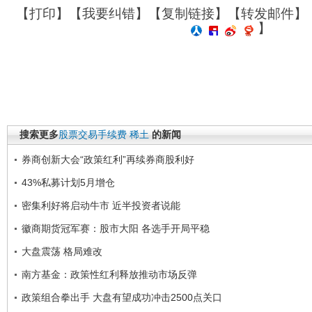
【
打印
】【
我要纠错
】【
复制链接
】【
转发邮件
】
】
搜索更多
股票交易手续费
稀土
的新闻
券商创新大会“政策红利”再续券商股利好
43%私募计划5月增仓
密集利好将启动牛市 近半投资者说能
徽商期货冠军赛：股市大阳 各选手开局平稳
大盘震荡 格局难改
南方基金：政策性红利释放推动市场反弹
政策组合拳出手 大盘有望成功冲击2500点关口