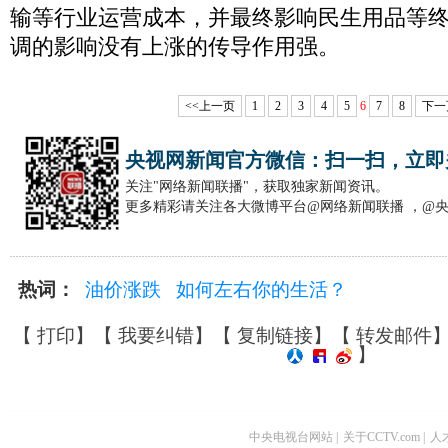
输等行业运营成本，并最终影响民生用品等
调的影响没有上涨的传导作用强。
<<上一页
1
2
3
4
5
6
7
8
下一
央视网新闻官方微信：扫一扫，立即
关注"网络新闻联播"，获取独家新闻资讯。
更多精彩请关注各大微博平台@网络新闻联播 ，@
热词：
油价涨跌
如何左右你的生活？
【
打印
】【
我要纠错
】【
复制链接
】【
转发邮件
】
中央电视台网站
|
关于CCTV.com
|
人