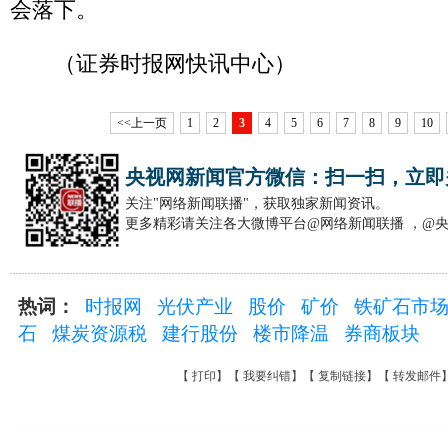
会落下。
（证券时报网快讯中心）
<<上一页
1
2
3
4
5
6
7
8
9
10
央视网新闻官方微信：扫一扫，立即
关注"网络新闻联播"，获取独家新闻资讯。
更多精彩请关注各大微博平台@网络新闻联播 ，@
热词：
时报网
光伏产业
股价
矿价
铁矿石市
石
煤炭资源税
建行股份
楼市降温
券商板块
【
打印
】【
我要纠错
】【
复制链接
】【
转发邮件