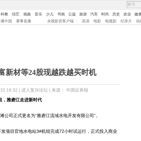
科教
综艺
戏曲
音乐
少儿
书画
公益
旅游
汽车
时尚
历史
农业
健
直播中国
赛事直播
央视影音客户端
|
高清
电影
电视剧
纪录片
动
锦富新材等24股现越跌越买时机
 18:32 |
进入复兴论坛
| 来源： 中国证券报
机组，雅砻江走进新时代
二滩公司正式更名为“雅砻江流域水电开发有限公司”。
开发项目官地水电站3#机组完成72小时试运行，正式投入商业