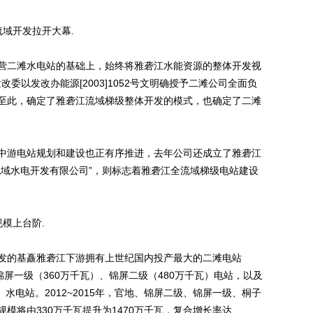
域开发拉开大幕.
二滩水电站的基础上，始终将雅砻江水能资源的整体开发视
改委以发改办能源[2003]1052号文明确授予二滩公司全面负
至此，确定了雅砻江流域梯级整体开发的模式，也确定了二滩
游电站规划和建设也正有序推进，去年公司还成立了雅砻江
流域水电开发有限公司”，则标志着雅砻江全流域梯级电站建设
模上台阶.
的基矗雅砻江下游拥有上世纪国内投产最大的二滩电站
锦屏一级（360万千瓦）、锦屏二级（480万千瓦）电站，以及
）水电站。2012~2015年，官地、锦屏二级、锦屏一级、桐子
模将由330万千瓦提升为1470万千瓦，复合增长率达