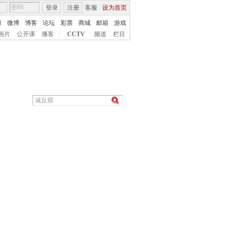
登录
注册
客服
设为首页
康
微博
博客
论坛
彩票
商城
邮箱
游戏
画片
公开课
播客
|
CCTV
频道
栏目