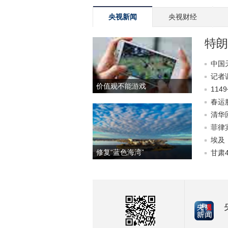
央视新闻
央视财经
特朗
中国天
记者
价值观不能游戏
11
春运
清华
菲律
埃及
修复“蓝色海湾”
甘肃