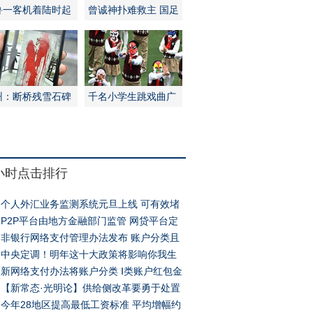
鲁一客机着陆时起
曾诚神扑难救主 国足
不敌伊朗
州：断桥残雪石碑
千名小学生跳戏曲广
泼红漆
播操
4小时点击排行
个人外汇业务监测系统元旦上线 可有效堵
钱漏洞
P2P平台由地方金融部门监管 网贷平台定
信息中介
非银行网络支付管理办法发布 账户分类且
权限有别
中央定调！明年这十大政策将影响你我生
新网络支付办法将账户分类 Ⅰ类账户红包金
超一千
【新常态·光明论】供给侧改革要勇于处置
“僵尸”企业
今年28地区提高最低工资标准 平均增幅约