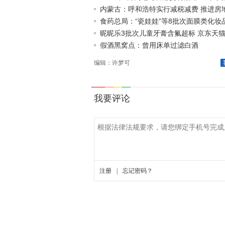
1.1%
内蒙古：呼和浩特实行减税减费 推进房
存
食药总局：“瓷娃娃”等8批次面膜类化妆
昵昵乐3批次儿童牙膏含氟超标 京东天
假酒黑窝点：曾用床单过滤白酒
编辑：许梦可