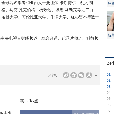
，全球著名学者和业内人士曼纽尔·卡斯特尔、凯文·凯
秘
伯格、马克·扎克伯格、杨致远、埃隆·马斯克等近二百
火
、哈佛大学、哥伦比亚大学、牛津大学、红杉资本等数十
杭
在中央电视台财经频道、综合频道、纪录片频道、科教频
被
2
01
分享到：
住洗
02
位为
03
各自
04
活
05
实时热点
额不
06
一批
07
元 上涨