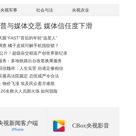
央视军事
社会与法
央视农业
普与媒体交恶 媒体信任度下滑
眼“FAST”背后的年轻“追星人”
调查:橘子皮就可解手机指纹锁？
49公斤！超级杂交稻亩产创世界新纪录
服务：多地铁路出台改签换乘服务
回信魏祥：人生实苦 但请足够相信
宾最高法院裁定 总统戒严令合法
：物价飞涨 埃及民众斋月难熬
420名救火人员困火场 如何脱险
央视新闻客户端
CBox央视影音
iPhone