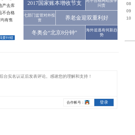
对不合格网站按季
2017国家账本增收节支
14%
08
地产去库
问责
费率
09
品不合格
七部门监管对外投
养老金迎双重利好
行业
10
猫均有售
资
影响
海外追逃有何新趋
冬奥会“北京8分钟”
势
我要纠错