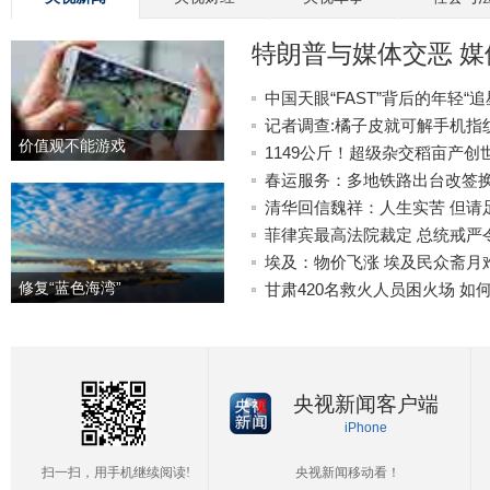
特朗普与媒体交恶 
中国天眼“FAST”背后的年轻“追
记者调查:橘子皮就可解手机指
价值观不能游戏
1149公斤！超级杂交稻亩产创
春运服务：多地铁路出台改签
清华回信魏祥：人生实苦 但请
菲律宾最高法院裁定 总统戒严
埃及：物价飞涨 埃及民众斋月
修复“蓝色海湾”
甘肃420名救火人员困火场 如
央视新闻客户端
iPhone
扫一扫，用手机继续阅读!
央视新闻移动看！