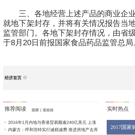
三、各地经营上述产品的商业企业
就地下架封存，并将有关情况报告当
监管部门。各地下架封存情况，由省
于8月20日前报国家食品药品监管总局
经济首页
推荐阅读
实时热点
面膜
|
瓷娃娃
2016年1月内地与香港贸易额逾240亿美元 上涨
2017国
1.1%
内蒙古：呼和浩特实行减税减费 推进房地产去库