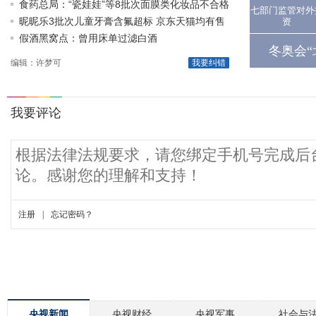
存
食药总局：“瓷娃娃”等8批次面膜类化妆品不合格
七部门监管对外
昵昵乐3批次儿童牙膏含氟超标 京东天猫均有售
资
假酒黑窝点：曾用床单过滤白酒
冬奥会“
编辑：许梦可
我要纠错
央视新闻
央视财经
央视军事
社会与