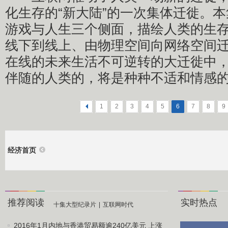
化生存的“新大陆”的一次集体迁徙。
游戏与人生三个侧面，描绘人类的生
线下到线上、由物理空间向网络空间
在线的未来生活不可逆转的大迁徙中
伴随的人类的，将是种种不适和情感
<
1
2
3
4
5
6
7
8
9
经济首页
推荐阅读
实时热点
十集大型纪录片
|
互联网时代
2016年1月内地与香港贸易额逾240亿美元 上涨