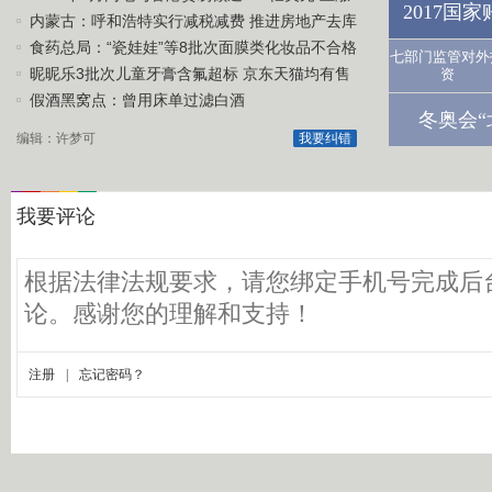
2017国
1.1%
内蒙古：呼和浩特实行减税减费 推进房地产去库
存
食药总局：“瓷娃娃”等8批次面膜类化妆品不合格
七部门监管对外
昵昵乐3批次儿童牙膏含氟超标 京东天猫均有售
资
假酒黑窝点：曾用床单过滤白酒
冬奥会“
编辑：许梦可
我要纠错