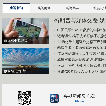
央视新闻
央视财经
央视军事
社会与
特朗普与媒体交恶 
中国天眼“FAST”背后的年轻“追
记者调查:橘子皮就可解手机指
价值观不能游戏
1149公斤！超级杂交稻亩产创
春运服务：多地铁路出台改签
清华回信魏祥：人生实苦 但请
菲律宾最高法院裁定 总统戒严
埃及：物价飞涨 埃及民众斋月
修复“蓝色海湾”
甘肃420名救火人员困火场 如
央视新闻客户端
iPhone