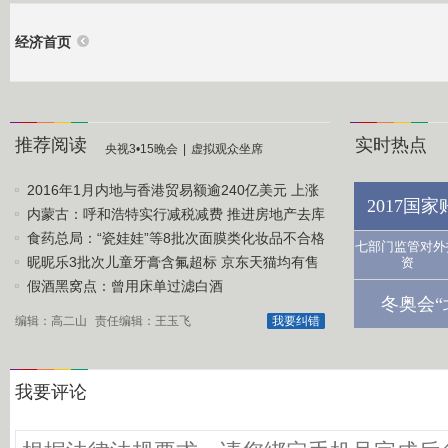
经济首页
推荐阅读
实时热点
央视3•15晚会
|
虚拟观众坐席
2016年1月内地与香港贸易额逾240亿美元 上涨
2017国
1.1%
内蒙古：呼和浩特实行减税减费 推进房地产去库
存
食药总局：“瓷娃娃”等8批次面膜类化妆品不合格
七部门监管对外
昵昵乐3批次儿童牙膏含氟超标 京东天猫均有售
资
假酒黑窝点：曾用床单过滤白酒
冬奥会“
编辑：高二山
责任编辑：王玉飞
我要纠错