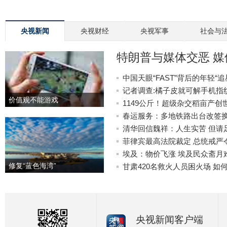
央视新闻
央视财经
央视军事
社会与
特朗普与媒体交恶 
中国天眼“FAST”背后的年轻“追
记者调查:橘子皮就可解手机指
价值观不能游戏
1149公斤！超级杂交稻亩产创
春运服务：多地铁路出台改签
清华回信魏祥：人生实苦 但请
菲律宾最高法院裁定 总统戒严
埃及：物价飞涨 埃及民众斋月
修复“蓝色海湾”
甘肃420名救火人员困火场 如
央视新闻客户端