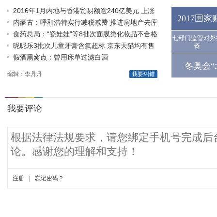
2016年1月内地与香港贸易额逾240亿美元 上涨
2017国
1.1%
内蒙古：呼和浩特实行减税减费 推进房地产去库
存
食药总局：“瓷娃娃”等8批次面膜类化妆品不合格
七部门监管对外
昵昵乐3批次儿童牙膏含氟超标 京东天猫均有售
资
假酒黑窝点：曾用床单过滤白酒
冬奥会“
编辑：李丹丹
我要纠错