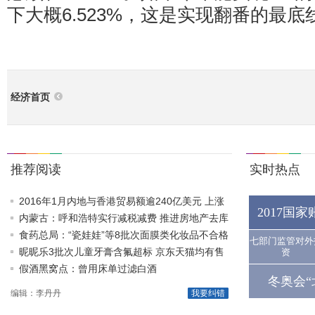
下大概6.523%，这是实现翻番的最底
经济首页
推荐阅读
实时热点
2016年1月内地与香港贸易额逾240亿美元 上涨
2017国
1.1%
内蒙古：呼和浩特实行减税减费 推进房地产去库
存
食药总局：“瓷娃娃”等8批次面膜类化妆品不合格
七部门监管对外
昵昵乐3批次儿童牙膏含氟超标 京东天猫均有售
资
假酒黑窝点：曾用床单过滤白酒
冬奥会“
编辑：李丹丹
我要纠错