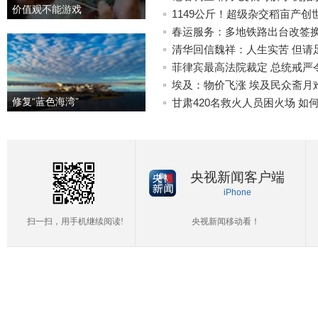
价值观不能游戏
1149公斤！超级杂交稻亩产创
春运服务：多地铁路出台改签
清华回信魏祥：人生实苦 但请
菲律宾最高法院裁定 总统戒严
埃及：物价飞涨 埃及民众斋月
修复“蓝色海湾”
甘肃420名救火人员困火场 如
央视新闻客户端
iPhone
扫一扫，用手机继续阅读!
央视新闻移动看！