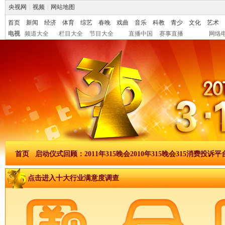
央视网
|
视频
|
网站地图
首页
新闻
经济
体育
综艺
春晚
戏曲
音乐
科教
青少
文化
艺术
电视
频道大全
栏目大全
节目大全
直播中国
赛事直播
网络
首页
启动仪式
回顾：2011年315晚会
2010年315晚会
315消费投诉平
点击进入十大行业满意度调查