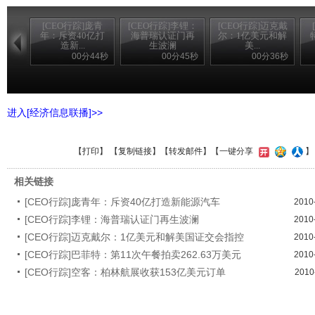
[CEO行踪]庞青
[CEO行踪]李锂：
[CEO行踪]迈克戴
年：斥资40亿打
海普瑞认证门再
尔：1亿美元和解
造新...
生波澜
美...
00分44秒
00分45秒
00分36秒
进入[经济信息联播]>>
【
打印
】 【
复制链接
】【
转发邮件
】【一键分享
相关链接
[CEO行踪]庞青年：斥资40亿打造新能源汽车
2010
[CEO行踪]李锂：海普瑞认证门再生波澜
2010
[CEO行踪]迈克戴尔：1亿美元和解美国证交会指控
2010
[CEO行踪]巴菲特：第11次午餐拍卖262.63万美元
2010
[CEO行踪]空客：柏林航展收获153亿美元订单
2010