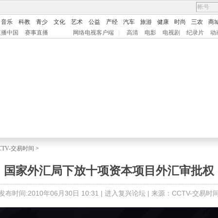
音乐
科教
青少
文化
艺术
公益
产经
汽车
旅游
健康
时尚
三农
商
直播中国
赛事直播
网络电视客户端
|
高清
电影
电视剧
纪录片
动
CTV-交易时间
>
国家外汇局下放十项资本项目外汇审批权
发布时间:2010年06月30日 10:31 |
进入复兴论坛
| 来源：CCTV-交易时