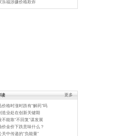
家乐福涉嫌价格欺诈
解读
更多
品价格时涨时跌有“解药”吗
制造业处在创新关键期
业不能靠“不回复”谋发展
油价金价下跌意味什么？
公关中传递的“负能量”