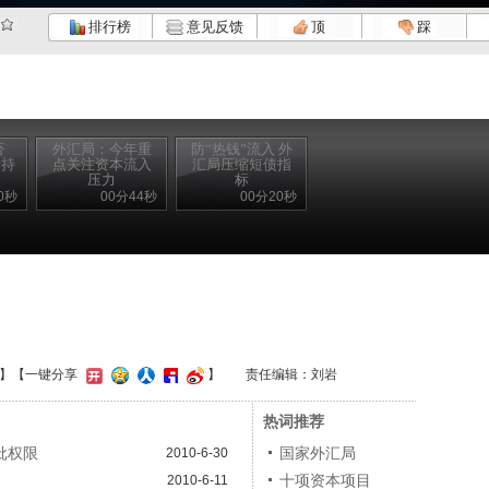
排行榜
意见反馈
顶
踩
否
外汇局：今年重
防“热钱”流入 外
所持
点关注资本流入
汇局压缩短债指
压力
标
0秒
00分44秒
00分20秒
】【一键分享
】
责任编辑：刘岩
热词推荐
批权限
国家外汇局
2010-6-30
十项资本项目
2010-6-11