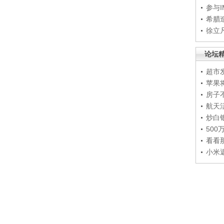
参与
希腊
徐立
论坛
超市
苹果
房子
航天
炒白
50
看看
小米