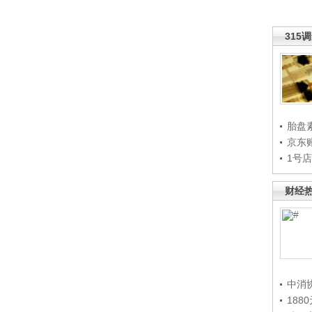
315
胎盘
京东
1号
财经
中消
188