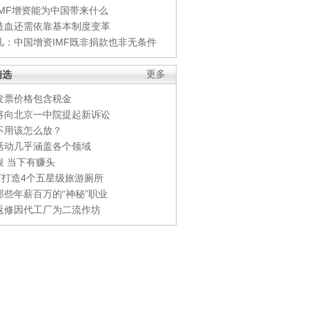
IMF增资能为中国带来什么
造血还需依靠基本制度变革
凡：中国增资IMF既非捐款也非无条件
精选
更多
发票价格包含税金
将向北京一中院提起新诉讼
不用该怎么放？
活动几乎涵盖各个领域
银 当下有赚头
0万打造4个五星级旅游厕所
那些年薪百万的“神秘”职业
返修因代工厂为二流作坊