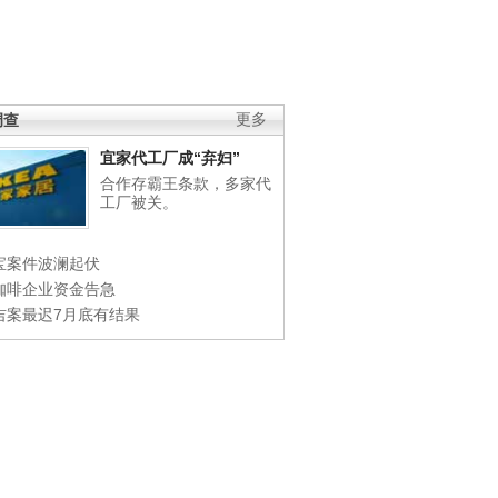
调查
更多
宜家代工厂成“弃妇”
合作存霸王条款，多家代
工厂被关。
宝案件波澜起伏
咖啡企业资金告急
吉案最迟7月底有结果