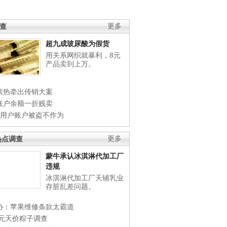
调查
更多
超九成玻尿酸为假货
用关系网织就暴利，8元
产品卖到上万。
素热牵出传销大案
账户余额一折贱卖
店用户账户被盗不作为
热点调查
更多
蒙牛承认冰淇淋代加工厂
违规
冰淇淋代加工厂天辅乳业
存脏乱差问题。
协：苹果维修条款太霸道
0元天价粽子调查