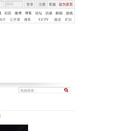
登录
注册
客服
设为首页
城
社区
微博
博客
论坛
访谈
邮箱
游戏
画片
公开课
播客
|
CCTV
频道
栏目
间