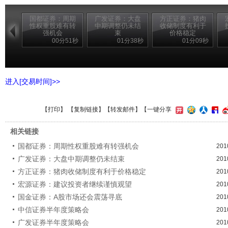
国都证券：周期
广发证券：大盘
方正证券：猪肉
性权重股难有转
中期调整仍未结
收储制度有利于
强机会
束
价格稳定
00分51秒
01分38秒
01分09秒
进入[交易时间]>>
【
打印
】 【
复制链接
】【
转发邮件
】【一键分享
相关链接
国都证券：周期性权重股难有转强机会
201
广发证券：大盘中期调整仍未结束
201
方正证券：猪肉收储制度有利于价格稳定
201
宏源证券：建议投资者继续谨慎观望
201
国金证券：A股市场还会震荡寻底
201
中信证券半年度策略会
201
广发证券半年度策略会
201