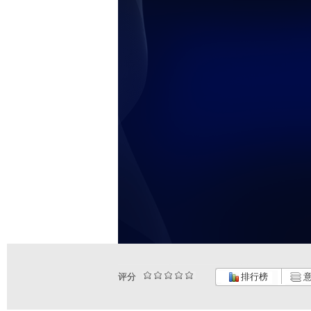
评分
排行榜
意