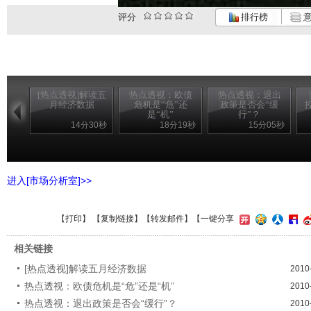
评分
排行榜
意
[热点透视]解读五
热点透视：欧债
热点透视：退出
月经济数据
危机是“危”还
政策是否会“缓
是“机”
行”？
14分30秒
18分19秒
15分05秒
进入[市场分析室]>>
【
打印
】 【
复制链接
】【
转发邮件
】【一键分享
相关链接
[热点透视]解读五月经济数据
2010
热点透视：欧债危机是“危”还是“机”
2010
热点透视：退出政策是否会“缓行”？
2010