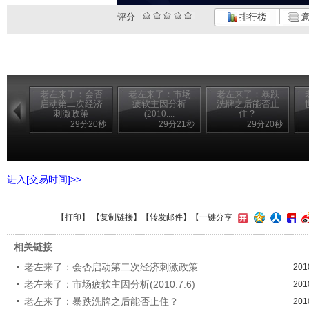
评分
排行榜
意
老左来了：会否
老左来了：市场
老左来了：暴跌
启动第二次经济
疲软主因分析
洗牌之后能否止
刺激政策
(2010....
住？
29分20秒
29分21秒
29分20秒
进入[交易时间]>>
【
打印
】 【
复制链接
】【
转发邮件
】
【一键分享
相关链接
老左来了：会否启动第二次经济刺激政策
201
老左来了：市场疲软主因分析(2010.7.6)
201
老左来了：暴跌洗牌之后能否止住？
201