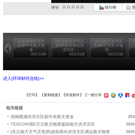
评分
排行榜
意
浙闽赣湘洪涝灾
[关注南方天气灾
[关注南方天气灾
区获中央救灾资
害]民政部再向洪
害]南方洪涝 10省
金
涝灾区...
份...
00分16秒
00分31秒
00分25秒
进入[环球财经连线]>>
【
打印
】 【
复制链接
】【
转发邮件
】
【一键分享
相关链接
浙闽赣湘洪涝灾区获中央救灾资金
201
TESCO中国5万元救灾物资援助南方洪涝灾区
2010
[关注南方天气灾害]民政部再向洪涝灾区调运救灾物资
2010