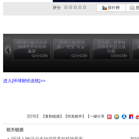
评分
排行榜
意
[环球人物]马拉多
[环球人物]斯内
汪大昭：世界杯
纳成世界杯精神
德：“坐望“双金”
不存在利益分成
赢家
问题
02分02秒
02分02秒
03分03秒
进入[环球财经连线]>>
【
打印
】 【
复制链接
】【
转发邮件
】
【一键分享
相关链接
[环球人物]马拉多纳成世界杯精神赢家
2010