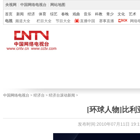
央视网
|
中国网络电视台
|
网站地图
首页
新闻
经济
体育
综艺
春晚
戏曲
音乐
科教
青少
文化
艺术
电视
频道大全
栏目大全
节目大全
直播中国
赛事直播
网络
中国网络电视台
>
经济台
>
经济台滚动新闻
>
[环球人物]比
发布时间:2010年07月11日 19:1