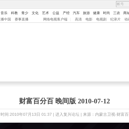
音乐
科教
青少
文化
艺术
公益
产经
汽车
旅游
健康
时尚
三农
商
直播中国
赛事直播
网络电视客户端
|
高清
电影
电视剧
纪录片
动
财富百分百 晚间版 2010-07-12
时间:2010年07月13日 01:37 |
进入复兴论坛
| 来源：内蒙古卫视-财富