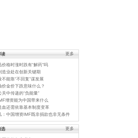
解读
更多
品价格时涨时跌有“解药”吗
制造业处在创新关键期
业不能靠“不回复”谋发展
油价金价下跌意味什么？
公关中传递的“负能量”
IMF增资能为中国带来什么
造血还需依靠基本制度变革
凡：中国增资IMF既非捐款也非无条件
精选
更多