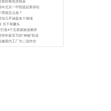
发票价格包含税金
将向北京一中院提起新诉讼
不用该怎么放？
活动几乎涵盖各个领域
银 当下有赚头
0万打造4个五星级旅游厕所
那些年薪百万的“神秘”职业
返修因代工厂为二流作坊