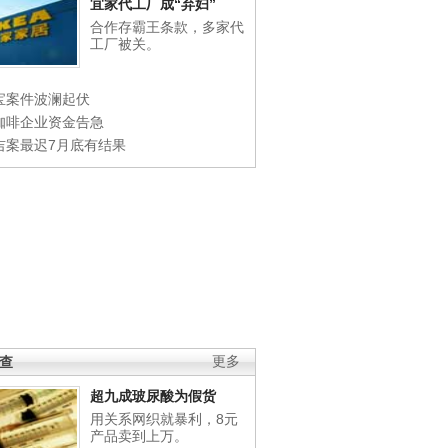
宜家代工厂成“弃妇”
合作存霸王条款，多家代
工厂被关。
宝案件波澜起伏
咖啡企业资金告急
吉案最迟7月底有结果
调查
更多
超九成玻尿酸为假货
用关系网织就暴利，8元
产品卖到上万。