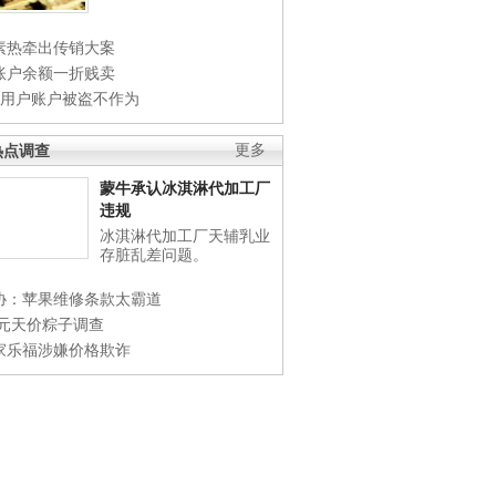
素热牵出传销大案
账户余额一折贱卖
店用户账户被盗不作为
热点调查
更多
蒙牛承认冰淇淋代加工厂
违规
冰淇淋代加工厂天辅乳业
存脏乱差问题。
协：苹果维修条款太霸道
0元天价粽子调查
家乐福涉嫌价格欺诈