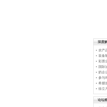
深度
农产
装备
彩票
国际
奶企
参与
希腊
徐立
论坛