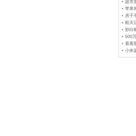
超市
苹果
房子
航天
炒白
50
看看
小米