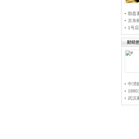
胎盘
京东
1号
财经
中消
188
武汉