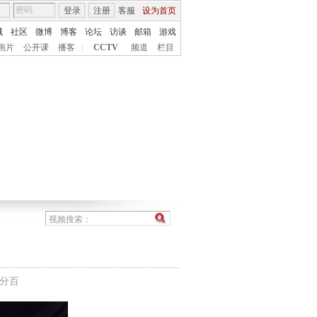
登录
注册
客服
设为首页
城
社区
微博
博客
论坛
访谈
邮箱
游戏
画片
公开课
播客
|
CCTV
频道
栏目
百分百