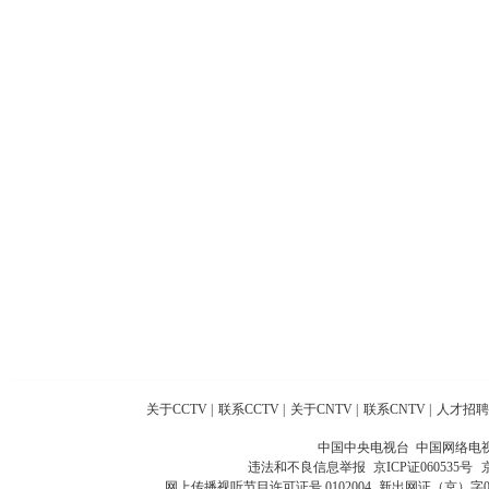
关于CCTV
|
联系CCTV
|
关于CNTV
|
联系CNTV
|
人才招聘
中国中央电视台 中国网络电
违法和不良信息举报
京ICP证060535号
网上传播视听节目许可证号 0102004
新出网证（京）字0