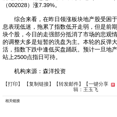
（002028）涨7.39%。
综合来看，在昨日领涨板块地产股受困于
息表现低迷，拖累了指数低开走弱，但是前
块个股，今日的走强部分抵消了市场的悲观
的调整大多是短暂的洗盘为主。本轮的反弹
活，指数下跌中逢低买盘踊跃。预计一旦地
站上2500点指日可待。
机构来源：森洋投资
【
打印
】 【
复制链接
】【
转发邮件
】
【一键分享
辑：王玉飞
相关链接