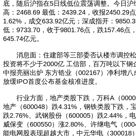
底，随后沪指在5日线低位震荡调整。今日沪综指开
高：2468.69 最低：2439.24，收报2450.2
1.62%，成交633.92亿元；深成指开：9850.35
低：9733.70，收于9801.76点，跌157.46
645.74亿元。
消息面：住建部等三部委否认楼市调控松动
投资将不少于2000亿 工信部，百万吨以下钢
中报亮丽出炉 东方锆业（002167）净利增
放缓IPO首度公布基金核准进度。
行业方面，地产类股下跌，万科A（000002
地产（600048）跌4.31%，钢铁类股下跌，宝
跌2.76%、武钢股份（600005）跌2.44
威保变（600550）涨2.80%、许继电气（000
能电网股表现超越大市，中元华电（30001