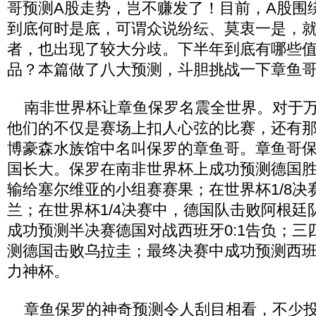
哥预测A股走势，岂不赚发了！目前，A股围绕
到底何时是底，可谓众说纷纭、莫衷一是，
者，也出现了较大分歧。下半年到底有哪些
品？本篇做了八大预测，斗胆挑战一下章鱼
南非世界杯让章鱼保罗名震全世界。对于万
他们的不仅是赛场上扣人心弦的比赛，还有
博豪森水族馆中名叫保罗的章鱼哥。章鱼哥
国长大。保罗在南非世界杯上成功预测德国
输给塞尔维亚的小组赛赛果；在世界杯1/8决
兰；在世界杯1/4决赛中，德国队击败阿根廷
成功预测半决赛德国对战西班牙0:1告负；三
测德国击败乌拉圭；最终决赛中成功预测西
力神杯。
章鱼保罗的神奇预测令人刮目相看，不少投