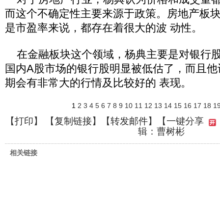
而这个不确定性主要来源于政策。房地产板
是市盈率来说，都存在着很大的波 动性。
在金融板块这个领域，杨典主要是对银行股
国内A股市场的银行股明显被低估了，而且他
期会有非常大的行情及比较好的 表现。
1
2
3
4
5
6
7
8
9
10
11
12
13
14
15
16
17
18
1
【
打印
】 【
复制链接
】【
转发邮件
】
【一键分享
辑：曹树彬
相关链接