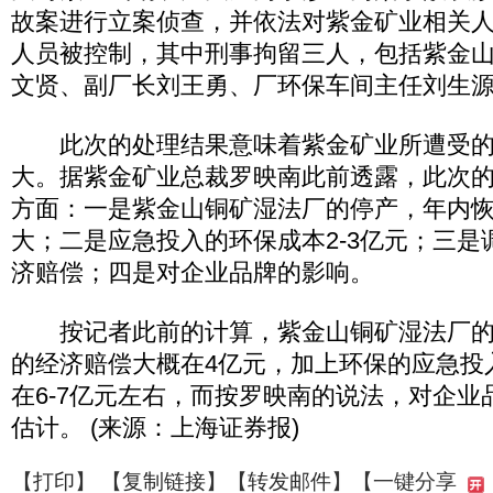
故案进行立案侦查，并依法对紫金矿业相关
人员被控制，其中刑事拘留三人，包括紫金
文贤、副厂长刘王勇、厂环保车间主任刘生
此次的处理结果意味着紫金矿业所遭受的
大。据紫金矿业总裁罗映南此前透露，此次
方面：一是紫金山铜矿湿法厂的停产，年内
大；二是应急投入的环保成本2-3亿元；三是
济赔偿；四是对企业品牌的影响。
按记者此前的计算，紫金山铜矿湿法厂的
的经济赔偿大概在4亿元，加上环保的应急投入
在6-7亿元左右，而按罗映南的说法，对企业
估计。 (来源：上海证券报)
【
打印
】 【
复制链接
】【
转发邮件
】
【一键分享