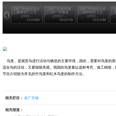
[农广天地]五指岩
[农广天地]石榴
[农广天地]仿古砖
姜茶加工工艺
汁、石榴酒
瓦的制作工艺
(2010....
(2010.7....
(2010....
12分09秒
09分57秒
23分19秒
鸟笼，是观赏鸟进行活动与栖息的主要环境，因此，需要对鸟笼的形
适合鸟的活动，又要细致美观。我国的鸟笼素以选材考究，做工精细，
节目介绍较为常见的竹鸟笼和红木鸟笼的制作方法。
相关栏目：
农广天地
相关报道：