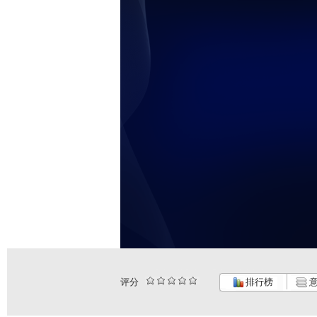
评分
排行榜
意