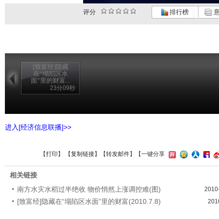
评分
排行榜
意
[致富经]隐藏
在“塌陷区水
面”里的财富...
23分09秒
进入[经济信息联播]>>
【
打印
】 【
复制链接
】【
转发邮件
】
【一键分享
相关链接
南方水灾水稻过半绝收 物价悄然上涨调控难(图)
2010
[致富经]隐藏在“塌陷区水面”里的财富(2010.7.8)
201