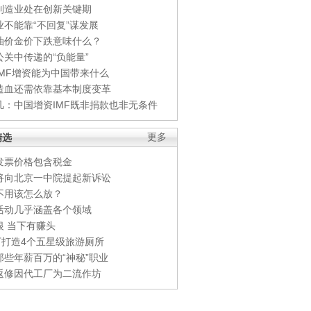
制造业处在创新关键期
业不能靠“不回复”谋发展
油价金价下跌意味什么？
公关中传递的“负能量”
IMF增资能为中国带来什么
造血还需依靠基本制度变革
凡：中国增资IMF既非捐款也非无条件
精选
更多
发票价格包含税金
将向北京一中院提起新诉讼
不用该怎么放？
活动几乎涵盖各个领域
银 当下有赚头
0万打造4个五星级旅游厕所
那些年薪百万的“神秘”职业
返修因代工厂为二流作坊