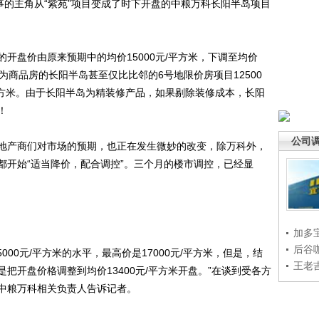
事的主角从“紫苑”项目变成了时下开盘的中粮万科长阳半岛项目
盘价由原来预期中的均价15000元/平方米，下调至均价
作为商品房的长阳半岛甚至仅比比邻的6号地限价房项目12500
/平方米。由于长阳半岛为精装修产品，如果剔除装修成本，长阳
！
公司
产商们对市场的预期，也正在发生微妙的改变，除万科外，
都开始“适当降价，配合调控”。三个月的楼市调控，已经显
加多
后谷
0元/平方米的水平，最高价是17000元/平方米，但是，结
王老
把开盘价格调整到均价13400元/平方米开盘。”在谈到受各方
中粮万科相关负责人告诉记者。