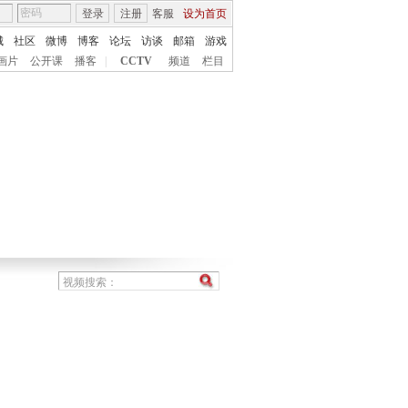
登录
注册
客服
设为首页
城
社区
微博
博客
论坛
访谈
邮箱
游戏
画片
公开课
播客
|
CCTV
频道
栏目