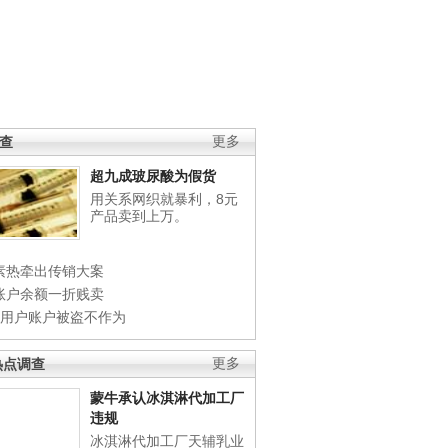
调查
更多
超九成玻尿酸为假货
用关系网织就暴利，8元
产品卖到上万。
素热牵出传销大案
账户余额一折贱卖
店用户账户被盗不作为
热点调查
更多
蒙牛承认冰淇淋代加工厂
违规
冰淇淋代加工厂天辅乳业