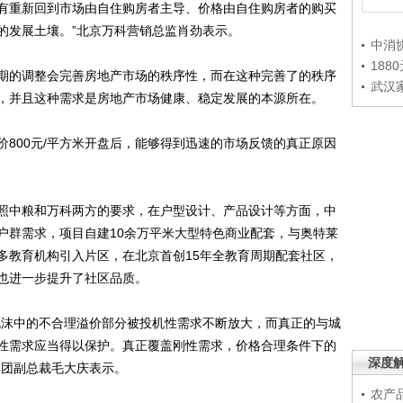
有重新回到市场由自住购房者主导、价格由自住购房者的购买
的发展土壤。”北京万科营销总监肖劲表示。
中消
188
的调整会完善房地产市场的秩序性，而在这种完善了的秩序
武汉
，并且这种需求是房地产市场健康、稳定发展的本源所在。
00元/平方米开盘后，能够得到迅速的市场反馈的真正原因
中粮和万科两方的要求，在户型设计、产品设计等方面，中
户群需求，项目自建10余万平米大型特色商业配套，与奥特莱
多教育机构引入片区，在北京首创15年全教育周期配套社区，
也进一步提升了社区品质。
沫中的不合理溢价部分被投机性需求不断放大，而真正的与城
性需求应当得以保护。真正覆盖刚性需求，价格合理条件下的
深度
集团副总裁毛大庆表示。
农产