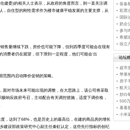
住建委)的相关人士表示，从政府的角度而言，则一直关注调
装备
认，自住型的刚性需求作为楼市健康平稳发展的主要支撑，从
彩票
国际
奶企
参与
希腊
徐立
销售量继续下跌，房价也可能下降，但到四季度可能会在现有
的消费者仍在观望，但下滑到一定程度，他们可能会‘出
论坛
超市
苹果
范围内启动降价促销的策略。
房子
航天
面对市场未来可能出现的调整，在大思路上，该公司将采取
炒白
，积极响应政府号召，主动配合有关调控措施，适度下调价格，
50
。
看看
小米
度，达到了68%，也是历史上的最高位，在建的商品房的增长
和城乡建设部政策研究中心副主任秦虹认定，这些先行指标的创纪