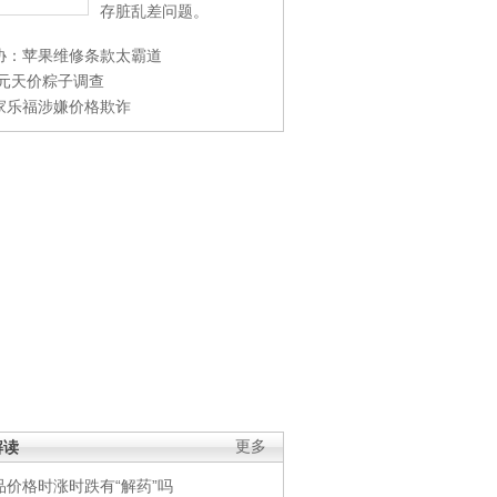
存脏乱差问题。
协：苹果维修条款太霸道
0元天价粽子调查
家乐福涉嫌价格欺诈
解读
更多
品价格时涨时跌有“解药”吗