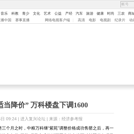
音乐
科教
青少
文化
艺术
公益
产经
汽车
旅游
健康
时尚
三农
商
直播中国
赛事直播
网络电视客户端
|
高清
电影
电视剧
纪录片
动
当降价” 万科楼盘下调1600
 09:24 |
进入复兴论坛
| 来源：经济参考报
三个月之时，中粮万科继“紫苑”调整价格成功售罄之后，再一