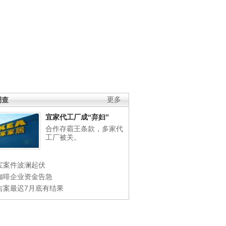
调查
更多
宜家代工厂成“弃妇”
合作存霸王条款，多家代
工厂被关。
宝案件波澜起伏
咖啡企业资金告急
吉案最迟7月底有结果