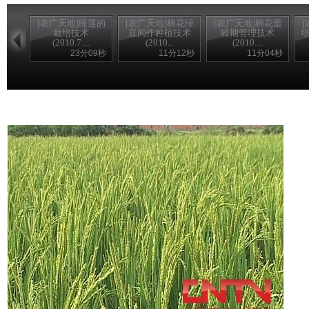
[农广天地]睡莲的
[农广天地]棉花绿
[农广天地]棉花蕾
栽培技术
豆间作种植技术
铃期管理技术
培
(2010.7....
(2010...
(2010....
23分09秒
11分12秒
11分04秒