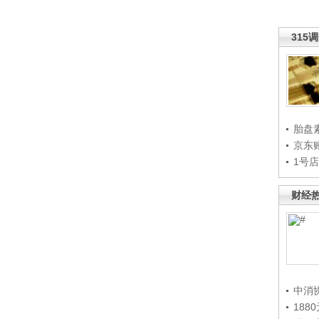
315
胎盘
京东
1号
财经
中消
188