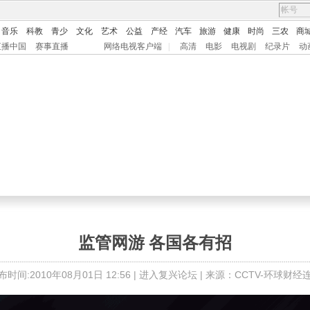
音乐
科教
青少
文化
艺术
公益
产经
汽车
旅游
健康
时尚
三农
商
直播中国
赛事直播
网络电视客户端
|
高清
电影
电视剧
纪录片
动
监管网游 各国各有招
布时间:2010年08月01日 12:56 |
进入复兴论坛
| 来源：CCTV-环球财经