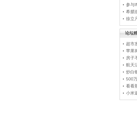
参与
希腊
徐立
论坛
超市
苹果
房子
航天
炒白
50
看看
小米