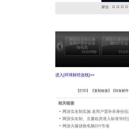
评分
网游实名制实施
网游火爆拯救
老用户需补录身
脑DIY市场
份信息
01分59秒
01分5
进入[环球财经连线]>>
【
打印
】 【
复制链接
】【
转发邮件
相关链接
网游实名制实施 老用户需补录身份信
网游实名制、京廉租房准入标准等经
网游火爆拯救电脑DIY市场