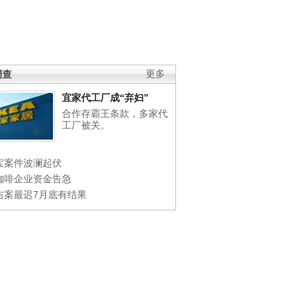
调查
更多
宜家代工厂成“弃妇”
合作存霸王条款，多家代
工厂被关。
宝案件波澜起伏
咖啡企业资金告急
吉案最迟7月底有结果