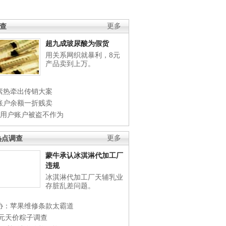
调查
更多
超九成玻尿酸为假货
用关系网织就暴利，8元
产品卖到上万。
素热牵出传销大案
账户余额一折贱卖
店用户账户被盗不作为
热点调查
更多
蒙牛承认冰淇淋代加工厂
违规
冰淇淋代加工厂天辅乳业
存脏乱差问题。
协：苹果维修条款太霸道
0元天价粽子调查