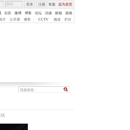
登录
注册
客服
设为首页
城
社区
微博
博客
论坛
访谈
邮箱
游戏
画片
公开课
播客
|
CCTV
频道
栏目
连线