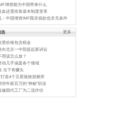
IMF增资能为中国带来什么
造血还需依靠基本制度变革
凡：中国增资IMF既非捐款也非无条件
精选
更多
发票价格包含税金
将向北京一中院提起新诉讼
不用该怎么放？
活动几乎涵盖各个领域
银 当下有赚头
0万打造4个五星级旅游厕所
那些年薪百万的“神秘”职业
返修因代工厂为二流作坊