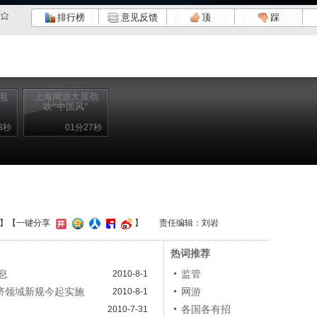
排行榜
意见反馈
顶
踩
电
上海网游大展劲
吹“中国风”
3秒
01分27秒
】
【一键分享
】
责任编辑：刘岩
热词推荐
息
监管
2010-8-1
济领域新规今起实施
网游
2010-8-1
各国各有招
2010-7-31