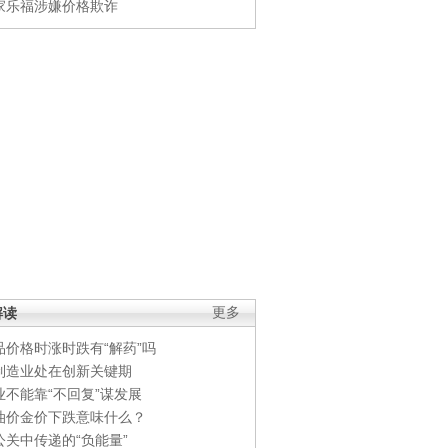
家乐福涉嫌价格欺诈
解读
更多
品价格时涨时跌有“解药”吗
制造业处在创新关键期
业不能靠“不回复”谋发展
油价金价下跌意味什么？
公关中传递的“负能量”