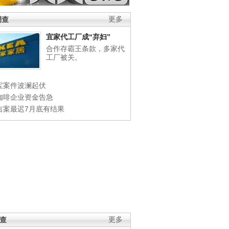
调查
更多
宜家代工厂成“弃妇”
合作存霸王条款，多家代
工厂被关。
宝案件波澜起伏
咖啡企业资金告急
吉案最迟7月底有结果
调查
更多