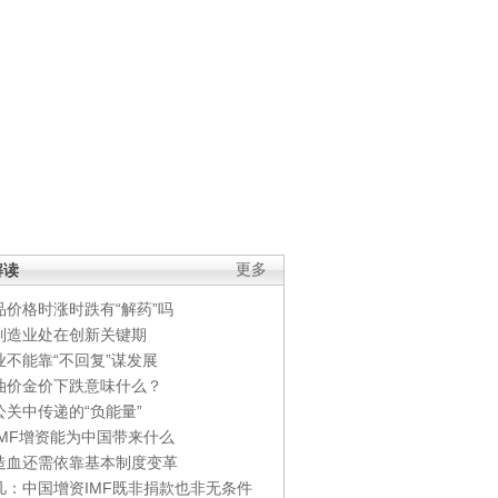
解读
更多
品价格时涨时跌有“解药”吗
制造业处在创新关键期
业不能靠“不回复”谋发展
油价金价下跌意味什么？
公关中传递的“负能量”
IMF增资能为中国带来什么
造血还需依靠基本制度变革
凡：中国增资IMF既非捐款也非无条件