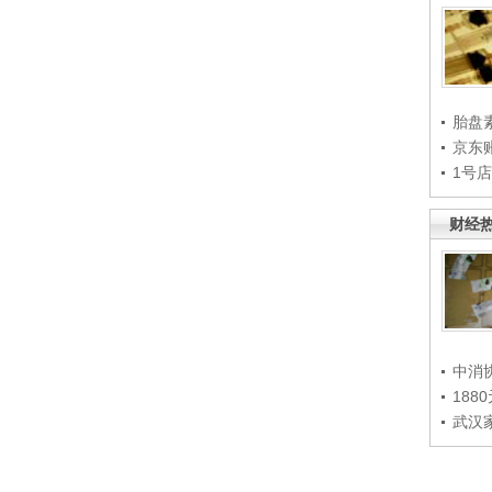
胎盘
京东
1号
财经
中消
188
武汉