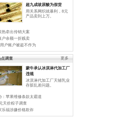
超九成玻尿酸为假货
用关系网织就暴利，8元
产品卖到上万。
素热牵出传销大案
账户余额一折贱卖
店用户账户被盗不作为
热点调查
更多
蒙牛承认冰淇淋代加工厂
违规
冰淇淋代加工厂天辅乳业
存脏乱差问题。
协：苹果维修条款太霸道
0元天价粽子调查
家乐福涉嫌价格欺诈