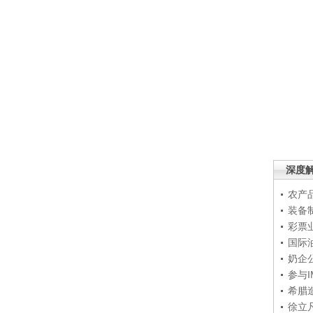
深度
农产
装备
彩票
国际
奶企
参与
希腊
徐立