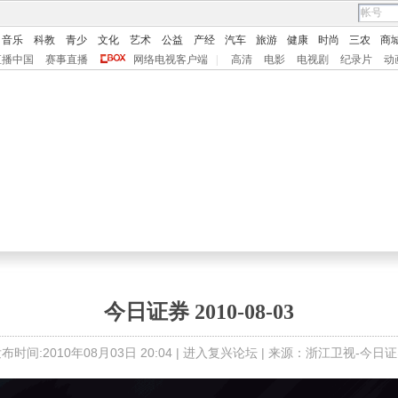
音乐
科教
青少
文化
艺术
公益
产经
汽车
旅游
健康
时尚
三农
商
直播中国
赛事直播
网络电视客户端
|
高清
电影
电视剧
纪录片
动
今日证券 2010-08-03
布时间:2010年08月03日 20:04 |
进入复兴论坛
| 来源：浙江卫视-今日