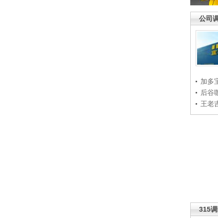
公司
加多
后谷
王老
315