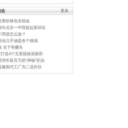
精选
更多
发票价格包含税金
将向北京一中院提起新诉讼
不用该怎么放？
活动几乎涵盖各个领域
银 当下有赚头
0万打造4个五星级旅游厕所
那些年薪百万的“神秘”职业
返修因代工厂为二流作坊