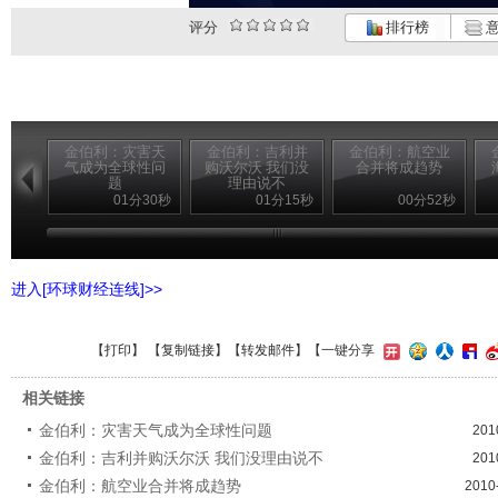
评分
排行榜
意
金伯利：灾害天
金伯利：吉利并
金伯利：航空业
气成为全球性问
购沃尔沃 我们没
合并将成趋势
题
理由说不
01分30秒
01分15秒
00分52秒
进入[环球财经连线]>>
【
打印
】 【
复制链接
】【
转发邮件
】
【一键分享
相关链接
金伯利：灾害天气成为全球性问题
201
金伯利：吉利并购沃尔沃 我们没理由说不
201
金伯利：航空业合并将成趋势
2010