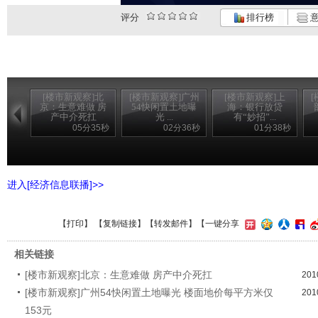
评分
排行榜
意
[楼市新观察]北
[楼市新观察]广州
[楼市新观察]上
京：生意难做 房
54快闲置土地曝
海：银行放贷
产中介死扛
光 ...
有“妙招”...
05分35秒
02分36秒
01分38秒
进入[经济信息联播]>>
【
打印
】 【
复制链接
】【
转发邮件
】
【一键分享
相关链接
[楼市新观察]北京：生意难做 房产中介死扛
201
[楼市新观察]广州54快闲置土地曝光 楼面地价每平方米仅
201
153元