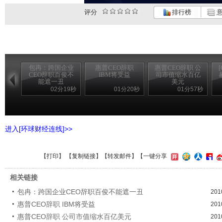
评分
排行榜
意
包冉：跨国企业
惠普CEO辞职
惠普CEO辞职 公
CEO辞职百俊不
IBM将受益
司市值缩水百亿
能遮一丑
美元
02分19秒
01分20秒
01分57秒
进入[环球财经连线]>>
【
打印
】 【
复制链接
】【
转发邮件
】
【一键分享
相关链接
包冉：跨国企业CEO辞职百俊不能遮一丑
201
惠普CEO辞职 IBM将受益
201
惠普CEO辞职 公司市值缩水百亿美元
201