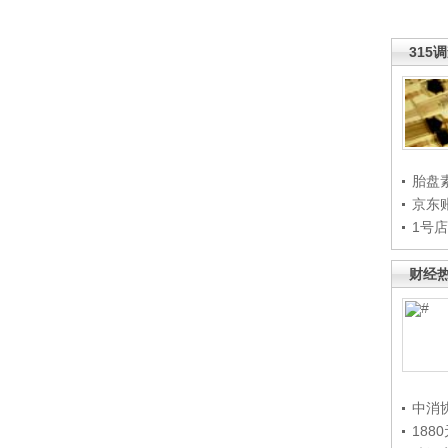
315
胎盘
京东
1号
财经
中消
188