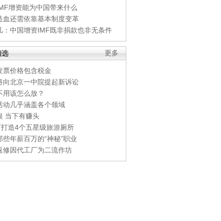
IMF增资能为中国带来什么
造血还需依靠基本制度变革
凡：中国增资IMF既非捐款也非无条件
精选
更多
发票价格包含税金
将向北京一中院提起新诉讼
不用该怎么放？
活动几乎涵盖各个领域
银 当下有赚头
0万打造4个五星级旅游厕所
那些年薪百万的“神秘”职业
返修因代工厂为二流作坊