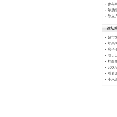
参与
希腊
徐立
论坛
超市
苹果
房子
航天
炒白
50
看看
小米