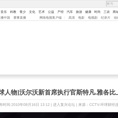
音乐
科教
青少
文化
艺术
公益
产经
汽车
旅游
健康
时尚
三农
商
直播中国
赛事直播
网络电视客户端
|
高清
电影
电视剧
纪录片
动
环球人物]沃尔沃新首席执行官斯特凡.雅各比
布时间:2010年08月16日 13:12 |
进入复兴论坛
| 来源：CCTV-环球财经