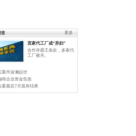
调查
更多
宜家代工厂成“弃妇”
合作存霸王条款，多家代
工厂被关。
宝案件波澜起伏
咖啡企业资金告急
吉案最迟7月底有结果