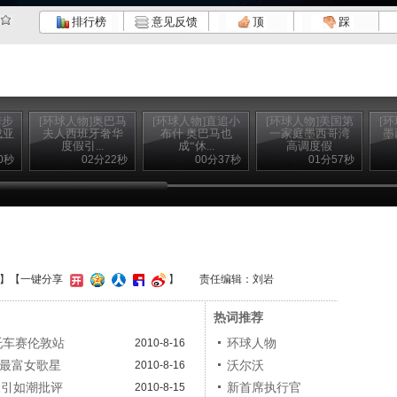
排行榜
意见反馈
顶
踩
崎步
[环球人物]奥巴马
[环球人物]直追小
[环球人物]美国第
[
成亚
夫人西班牙奢华
布什 奥巴马也
一家庭墨西哥湾
墨
度假引...
成“休...
高调度假
0秒
02分22秒
00分37秒
01分57秒
】
【一键分享
】
责任编辑：刘岩
热词推荐
托车赛伦敦站
环球人物
2010-8-16
洲最富女歌星
沃尔沃
2010-8-16
假引如潮批评
新首席执行官
2010-8-15