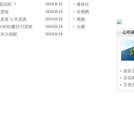
假总统”？
雅各比
2010-8-15
调度假
央视网
2010-8-15
是假 公关是真
视频
2010-8-15
半小时狂赚15万英镑
点播
2010-8-14
公司
睹冰川崩裂
2010-8-14
加多
后谷
王老