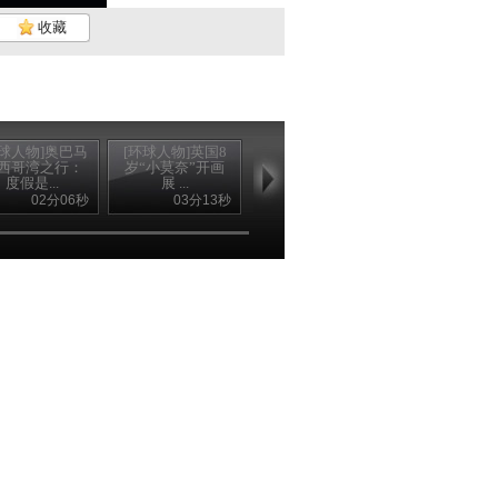
收藏
环球人物]奥巴马
[环球人物]英国8
[环球人物]安德里
西哥湾之行：
岁“小莫奈”开画
亚斯明肖：亲眼
度假是...
展 ...
目睹冰...
02分06秒
03分13秒
03分03秒