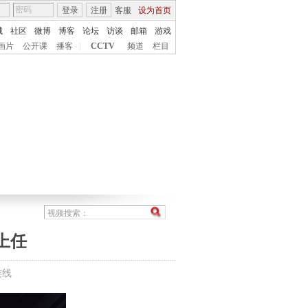
登录
注册
客服
设为首页
城
社区
微博
博客
论坛
访谈
邮箱
游戏
画片
公开课
播客
|
CCTV
频道
栏目
上任
连线