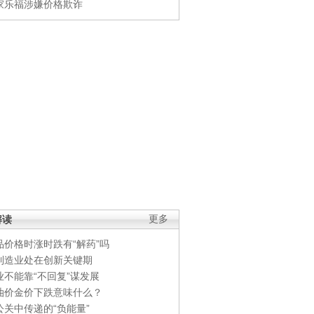
家乐福涉嫌价格欺诈
解读
更多
品价格时涨时跌有“解药”吗
制造业处在创新关键期
业不能靠“不回复”谋发展
油价金价下跌意味什么？
公关中传递的“负能量”