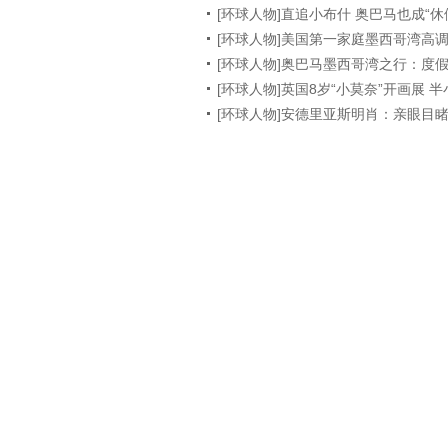
[环球人物]直追小布什 奥巴马也成“休
[环球人物]美国第一家庭墨西哥湾高
[环球人物]奥巴马墨西哥湾之行：度假
[环球人物]英国8岁“小莫奈”开画展 
[环球人物]安德里亚斯明肖：亲眼目