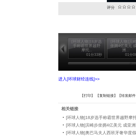
评分
[环球人物]18岁选
[环球人物]滨
手称霸世界越野
坐拥4亿美元 
摩托...
洲...
01分33秒
01分0
进入[环球财经连线]>>
【
打印
】 【
复制链接
】【
转发邮件
相关链接
[环球人物]18岁选手称霸世界越野摩
[环球人物]滨崎步坐拥4亿美元 成亚
[环球人物]奥巴马夫人西班牙奢华度