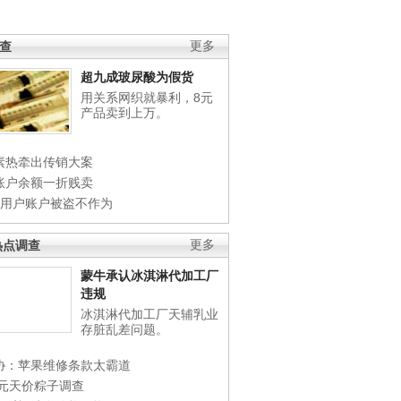
调查
更多
超九成玻尿酸为假货
用关系网织就暴利，8元
产品卖到上万。
素热牵出传销大案
账户余额一折贱卖
店用户账户被盗不作为
热点调查
更多
蒙牛承认冰淇淋代加工厂
违规
冰淇淋代加工厂天辅乳业
存脏乱差问题。
协：苹果维修条款太霸道
0元天价粽子调查