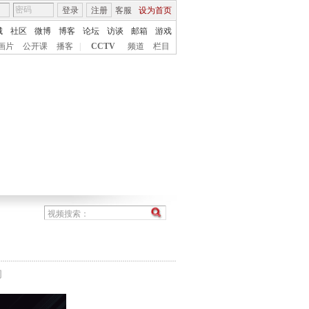
登录
注册
客服
设为首页
城
社区
微博
博客
论坛
访谈
邮箱
游戏
画片
公开课
播客
|
CCTV
频道
栏目
间