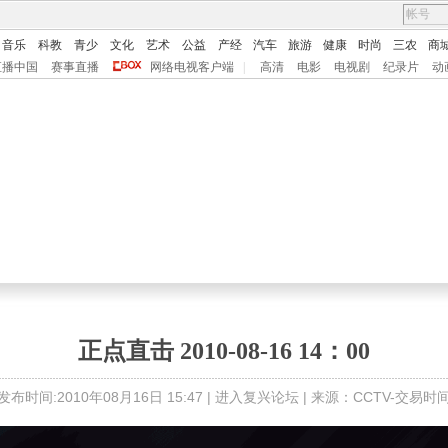
音乐
科教
青少
文化
艺术
公益
产经
汽车
旅游
健康
时尚
三农
商
直播中国
赛事直播
网络电视客户端
|
高清
电影
电视剧
纪录片
动
正点直击 2010-08-16 14：00
发布时间:2010年08月16日 15:47 |
进入复兴论坛
| 来源：CCTV-交易时