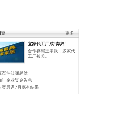
调查
更多
宜家代工厂成“弃妇”
合作存霸王条款，多家代
工厂被关。
宝案件波澜起伏
咖啡企业资金告急
吉案最迟7月底有结果