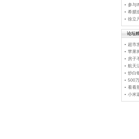
参与
希腊
徐立
论坛
超市
苹果
房子
航天
炒白
50
看看
小米