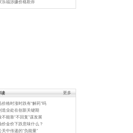
家乐福涉嫌价格欺诈
解读
更多
品价格时涨时跌有“解药”吗
制造业处在创新关键期
业不能靠“不回复”谋发展
油价金价下跌意味什么？
公关中传递的“负能量”