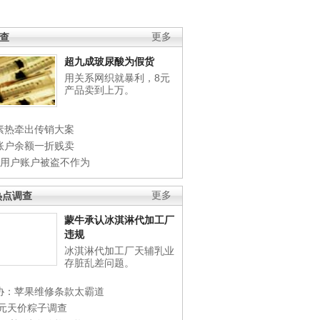
调查
更多
超九成玻尿酸为假货
用关系网织就暴利，8元
产品卖到上万。
素热牵出传销大案
账户余额一折贱卖
店用户账户被盗不作为
热点调查
更多
蒙牛承认冰淇淋代加工厂
违规
冰淇淋代加工厂天辅乳业
存脏乱差问题。
协：苹果维修条款太霸道
0元天价粽子调查