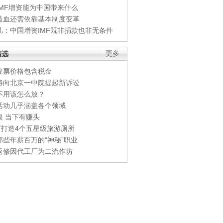
IMF增资能为中国带来什么
造血还需依靠基本制度变革
凡：中国增资IMF既非捐款也非无条件
精选
更多
发票价格包含税金
将向北京一中院提起新诉讼
不用该怎么放？
活动几乎涵盖各个领域
银 当下有赚头
0万打造4个五星级旅游厕所
那些年薪百万的“神秘”职业
返修因代工厂为二流作坊