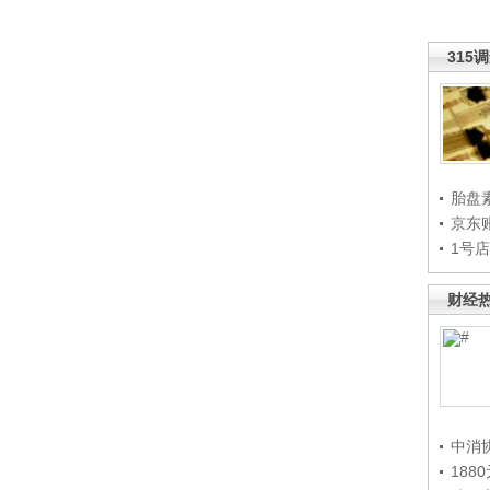
315
胎盘
京东
1号
财经
中消
188