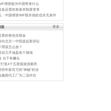
IMF增资能为中国带来什么
造血还需依靠基本制度变革
凡：中国增资IMF既非捐款也非无条件
精选
更多
发票价格包含税金
将向北京一中院提起新诉讼
不用该怎么放？
活动几乎涵盖各个领域
银 当下有赚头
0万打造4个五星级旅游厕所
那些年薪百万的“神秘”职业
返修因代工厂为二流作坊