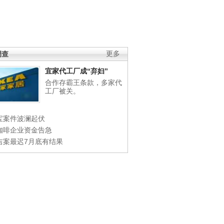
调查
更多
宜家代工厂成“弃妇”
合作存霸王条款，多家代
工厂被关。
宝案件波澜起伏
咖啡企业资金告急
吉案最迟7月底有结果