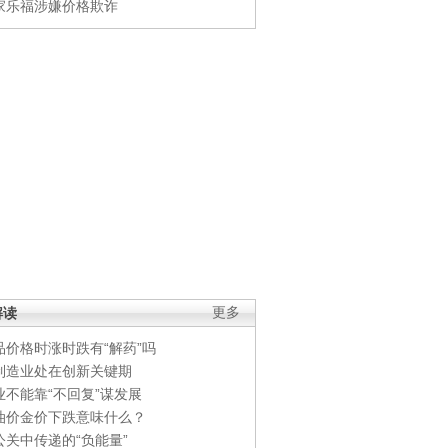
家乐福涉嫌价格欺诈
解读
更多
品价格时涨时跌有“解药”吗
制造业处在创新关键期
业不能靠“不回复”谋发展
油价金价下跌意味什么？
公关中传递的“负能量”