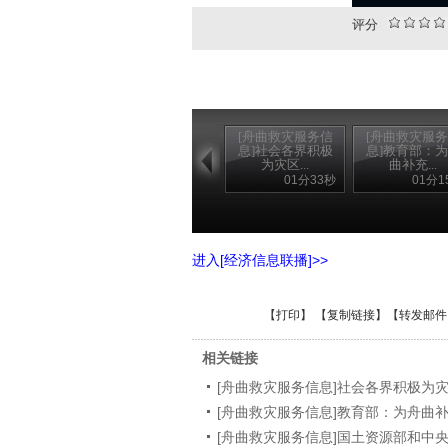
评分
[舟曲救灾服务信
[舟曲救灾服
息]社会各界积极
息]教育部：
为灾区...
曲补充...
01分33秒
01分1
进入[经济信息联播]>>
【
打印
】 【
复制链接
】【
转发邮件
相关链接
[舟曲救灾服务信息]社会各界积极为
[舟曲救灾服务信息]教育部：为舟曲补
[舟曲救灾服务信息]国土资源部和中