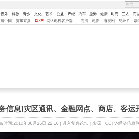
音乐
科教
青少
文化
艺术
公益
产经
汽车
旅游
健康
时尚
三农
商
直播中国
赛事直播
网络电视客户端
|
高清
电影
电视剧
纪录片
动
服务信息]灾区通讯、金融网点、商店、客运
布时间:2010年08月16日 22:10 |
进入复兴论坛
| 来源：CCTV-经济信息