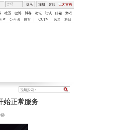
登录
注册
客服
设为首页
城
社区
微博
博客
论坛
访谈
邮箱
游戏
画片
公开课
播客
|
CCTV
频道
栏目
开始正常服务
联播