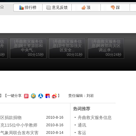
排行榜
意见反馈
顶
踩
务信
[舟曲救灾服务信
[舟曲救灾服务信
[舟曲救灾服务信
为舟
息]国土资源部和
息]卫生部加强灾
息]民政部向灾区
中央气...
区安全...
调运净...
5秒
00分15秒
00分31秒
00分24秒
】
【一键分享
】
责任编辑：刘岩
热词推荐
灾区捐款捐物
舟曲救灾服务信息
2010-8-16
充115位中小学教师
通讯
2010-8-16
央气象局联合发布灾害
客运
2010-8-14