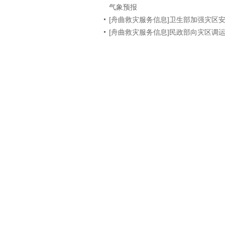
气象预报
[舟曲救灾服务信息]卫生部加强灾区
[舟曲救灾服务信息]民政部向灾区调