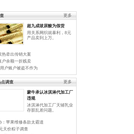
调查
更多
超九成玻尿酸为假货
用关系网织就暴利，8元
产品卖到上万。
素热牵出传销大案
账户余额一折贱卖
店用户账户被盗不作为
热点调查
更多
蒙牛承认冰淇淋代加工厂
违规
冰淇淋代加工厂天辅乳业
存脏乱差问题。
协：苹果维修条款太霸道
0元天价粽子调查