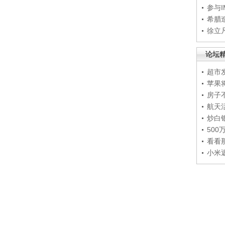
参与
希腊
徐立
论坛
超市
苹果
房子
航天
炒白
50
看看
小米