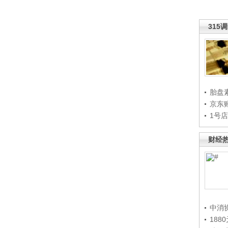
315
胎盘
京东
1号
财经
中消
188