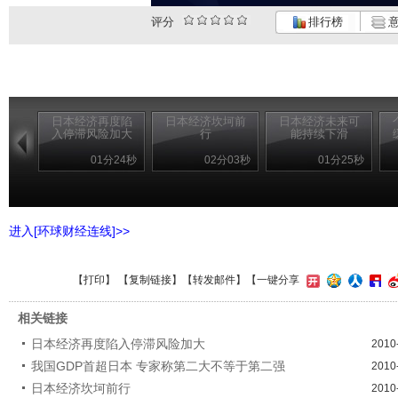
评分
排行榜
意
日本经济再度陷
日本经济坎坷前
日本经济未来可
入停滞风险加大
行
能持续下滑
01分24秒
02分03秒
01分25秒
进入[环球财经连线]>>
【
打印
】 【
复制链接
】【
转发邮件
】
【一键分享
相关链接
日本经济再度陷入停滞风险加大
2010
我国GDP首超日本 专家称第二大不等于第二强
2010
日本经济坎坷前行
2010