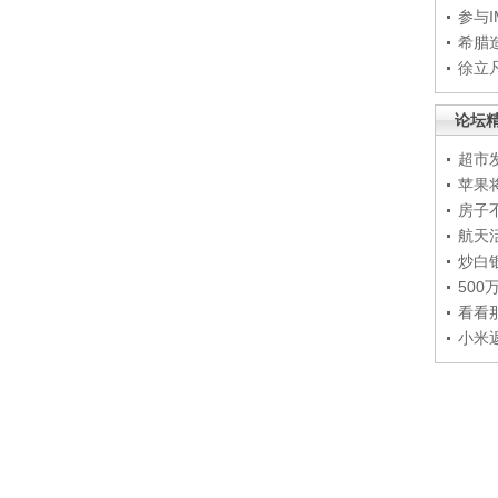
参与
希腊
徐立
论坛
超市
苹果
房子
航天
炒白
50
看看
小米