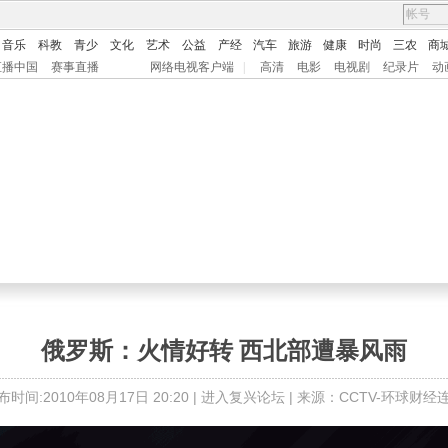
音乐
科教
青少
文化
艺术
公益
产经
汽车
旅游
健康
时尚
三农
商
直播中国
赛事直播
网络电视客户端
|
高清
电影
电视剧
纪录片
动
俄罗斯：火情好转 西北部遭暴风雨
布时间:2010年08月17日 20:20 |
进入复兴论坛
| 来源：CCTV-环球财经