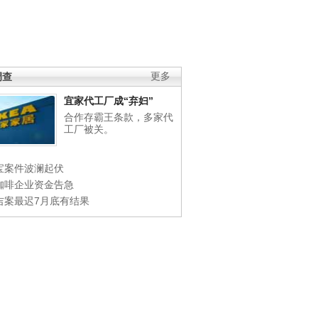
调查
更多
宜家代工厂成“弃妇”
合作存霸王条款，多家代
工厂被关。
宝案件波澜起伏
咖啡企业资金告急
吉案最迟7月底有结果