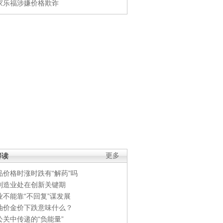
家乐福涉嫌价格欺诈
解读
更多
品价格时涨时跌有“解药”吗
制造业处在创新关键期
业不能靠“不回复”谋发展
油价金价下跌意味什么？
公关中传递的“负能量”