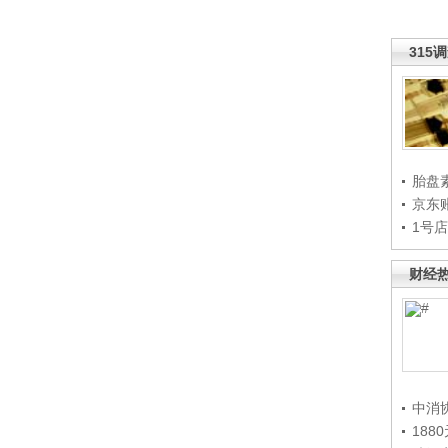
315
胎盘
京东
1号
财经
中消
188