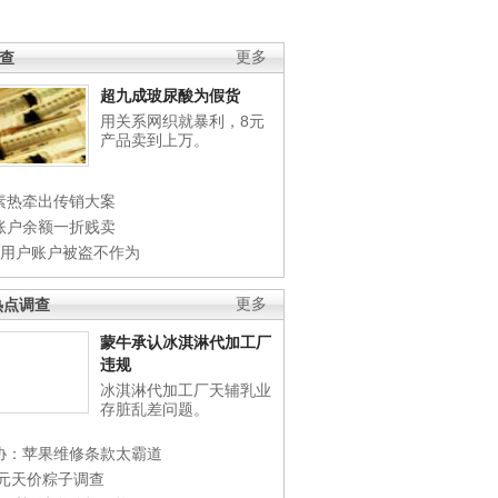
调查
更多
超九成玻尿酸为假货
用关系网织就暴利，8元
产品卖到上万。
素热牵出传销大案
账户余额一折贱卖
店用户账户被盗不作为
热点调查
更多
蒙牛承认冰淇淋代加工厂
违规
冰淇淋代加工厂天辅乳业
存脏乱差问题。
协：苹果维修条款太霸道
0元天价粽子调查