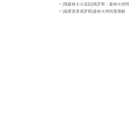
[俄森林大火追踪]俄罗斯：森林火情
[烟雾笼罩俄罗斯]森林火情明显缓解