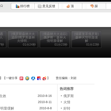
排行榜
意见反馈
顶
踩
 遇
[俄罗斯森林大火
[俄森林大火追踪]
[烟雾笼罩俄罗斯]
人
追踪]俄罗斯森林
俄罗斯：森林火
森林火情明显缓
火情明...
情明显缓解
解
7秒
01分24秒
01分23秒
01分22秒
】
【一键分享
】
责任编辑：刘岩
热词推荐
生效
俄罗斯
2010-8-16
火情
2010-8-11
情明显缓解
好转
2010-8-8