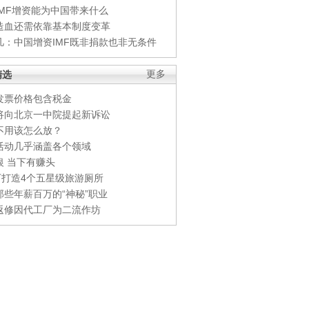
IMF增资能为中国带来什么
造血还需依靠基本制度变革
凡：中国增资IMF既非捐款也非无条件
精选
更多
发票价格包含税金
将向北京一中院提起新诉讼
不用该怎么放？
活动几乎涵盖各个领域
银 当下有赚头
0万打造4个五星级旅游厕所
那些年薪百万的“神秘”职业
返修因代工厂为二流作坊