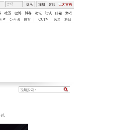
登录
注册
客服
设为首页
城
社区
微博
博客
论坛
访谈
邮箱
游戏
画片
公开课
播客
|
CCTV
频道
栏目
连线