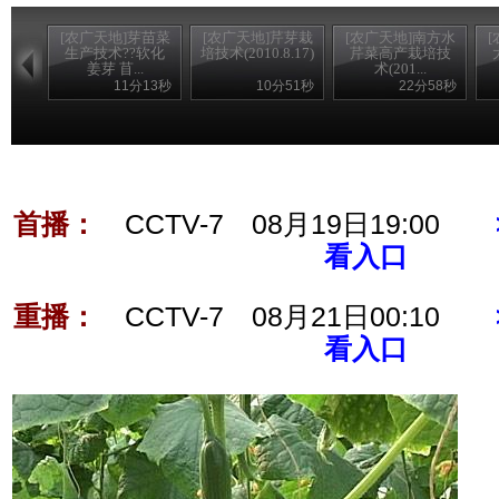
[农广天地]芽苗菜
[农广天地]芹芽栽
[农广天地]南方水
生产技术??软化
培技术(2010.8.17)
芹菜高产栽培技
姜芽 苜...
术(201...
11分13秒
10分51秒
22分58秒
首播：
CCTV-7 08月19日19:00
看入口
重播：
CCTV-7 08月21日00:10
看入口