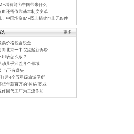
IMF增资能为中国带来什么
造血还需依靠基本制度变革
凡：中国增资IMF既非捐款也非无条件
精选
更多
发票价格包含税金
将向北京一中院提起新诉讼
不用该怎么放？
活动几乎涵盖各个领域
银 当下有赚头
0万打造4个五星级旅游厕所
那些年薪百万的“神秘”职业
返修因代工厂为二流作坊