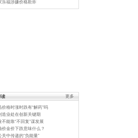
家乐福涉嫌价格欺诈
解读
更多
品价格时涨时跌有“解药”吗
制造业处在创新关键期
业不能靠“不回复”谋发展
油价金价下跌意味什么？
公关中传递的“负能量”