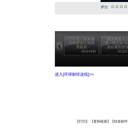
评分
丁一凡：未来澳
澳大利亚女
大利亚会出现弱
理：我实际 
势政府
喜欢看到变
06分44秒
02分5
进入[环球财经连线]>>
【
打印
】 【
复制链接
】【
转发邮件