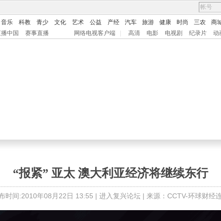
音乐
科教
青少
文化
艺术
公益
产经
汽车
旅游
健康
时尚
三农
商
直播中国
赛事直播
网络电视客户端
|
高清
电影
电视剧
纪录片
动
“报紧” 亚太 澳大利亚经济将继续东行
布时间:2010年08月22日 13:55 |
进入复兴论坛
| 来源：CCTV-环球财经