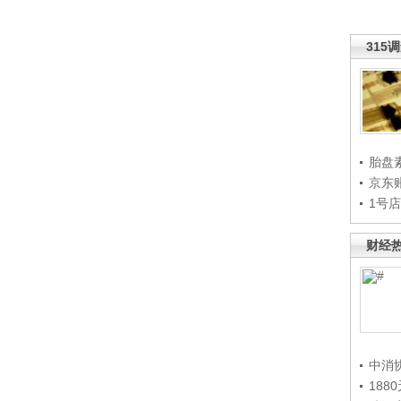
315
胎盘
京东
1号
财经
中消
188