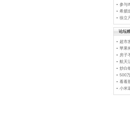
参与
希腊
徐立
论坛
超市
苹果
房子
航天
炒白
50
看看
小米