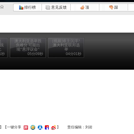
排行榜
意见反馈
顶
踩
总
澳大利亚选举胜
[视频]谁主沉浮?
但我
负难分 可能出
澳大利亚联邦选
化
现“悬浮议会”
举
1秒
05分09秒
04分01秒
】
【一键分享
】
责任编辑：刘岩