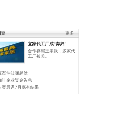
调查
更多
宜家代工厂成“弃妇”
合作存霸王条款，多家代
工厂被关。
宝案件波澜起伏
咖啡企业资金告急
吉案最迟7月底有结果