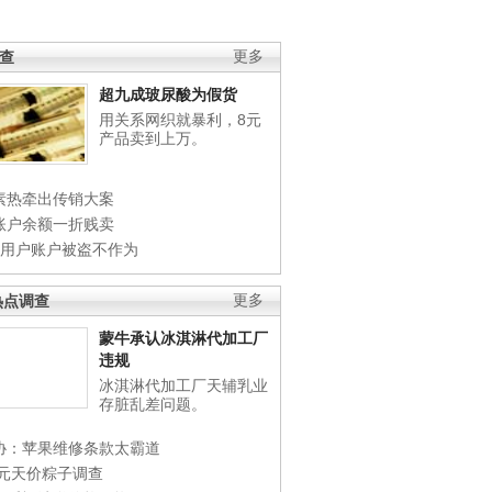
调查
更多
超九成玻尿酸为假货
用关系网织就暴利，8元
产品卖到上万。
素热牵出传销大案
账户余额一折贱卖
店用户账户被盗不作为
热点调查
更多
蒙牛承认冰淇淋代加工厂
违规
冰淇淋代加工厂天辅乳业
存脏乱差问题。
协：苹果维修条款太霸道
0元天价粽子调查