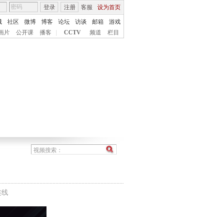
登录
注册
客服
设为首页
城
社区
微博
博客
论坛
访谈
邮箱
游戏
画片
公开课
播客
|
CCTV
频道
栏目
连线