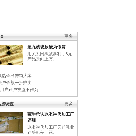
调查
更多
超九成玻尿酸为假货
用关系网织就暴利，8元
产品卖到上万。
素热牵出传销大案
账户余额一折贱卖
店用户账户被盗不作为
热点调查
更多
蒙牛承认冰淇淋代加工厂
违规
冰淇淋代加工厂天辅乳业
存脏乱差问题。