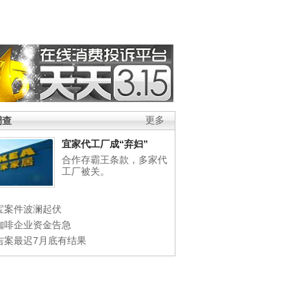
调查
更多
宜家代工厂成“弃妇”
合作存霸王条款，多家代
工厂被关。
宝案件波澜起伏
咖啡企业资金告急
吉案最迟7月底有结果