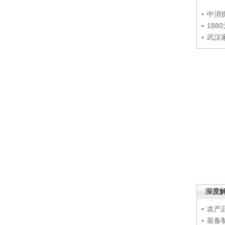
中消
188
武汉
深度
农产
装备