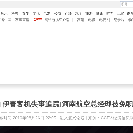
音乐
科教
青少
文化
艺术
公益
产经
汽车
旅游
健康
时尚
三农
商
直播中国
赛事直播
网络电视客户端
|
高清
电影
电视剧
纪录片
动
[伊春客机失事追踪]河南航空总经理被免职
布时间:2010年08月26日 22:05 |
进入复兴论坛
| 来源：CCTV-经济信息