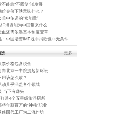
业不能靠“不回复”谋发展
油价金价下跌意味什么？
公关中传递的“负能量”
IMF增资能为中国带来什么
造血还需依靠基本制度变革
凡：中国增资IMF既非捐款也非无条件
精选
更多
发票价格包含税金
将向北京一中院提起新诉讼
不用该怎么放？
活动几乎涵盖各个领域
银 当下有赚头
0万打造4个五星级旅游厕所
那些年薪百万的“神秘”职业
返修因代工厂为二流作坊