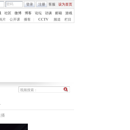
登录
注册
客服
设为首页
城
社区
微博
博客
论坛
访谈
邮箱
游戏
画片
公开课
播客
|
CCTV
频道
栏目
联播