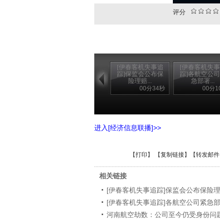
评分
[伊春客机失事追
[伊春客机失
踪]保监会公布保
踪]各航空公
险理赔...
急部署...
00分34秒
00分1
进入[经济信息联播]>>
【
打印
】 【
复制链接
】【
转发邮件
相关链接
[伊春客机失事追踪]保监会公布保险
[伊春客机失事追踪]各航空公司紧急
河南航空劫数：公司至今仍受身份问