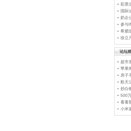
彩票
国际
奶企
参与
希腊
徐立
论坛
超市
苹果
房子
航天
炒白
50
看看
小米