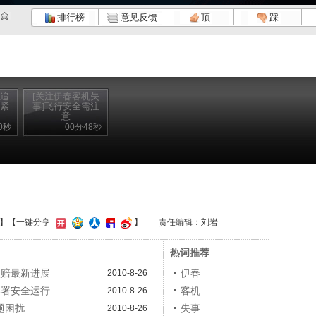
排行榜
意见反馈
顶
踩
事追
[关注伊春客机失
司紧
事]飞行安全需注
意
0秒
00分48秒
】
【一键分享
】
责任编辑：刘岩
热词推荐
理赔最新进展
伊春
2010-8-26
部署安全运行
客机
2010-8-26
题困扰
失事
2010-8-26