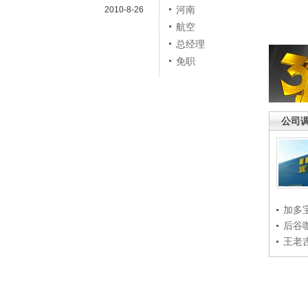
河南
2010-8-26
航空
总经理
免职
公司
加多
后谷
王老