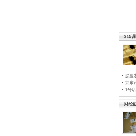
315
胎盘
京东
1号
财经