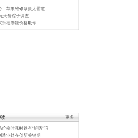
协：苹果维修条款太霸道
0元天价粽子调查
家乐福涉嫌价格欺诈
解读
更多
品价格时涨时跌有“解药”吗
制造业处在创新关键期