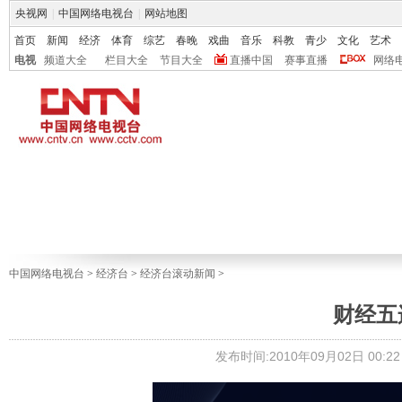
央视网
|
中国网络电视台
|
网站地图
首页
新闻
经济
体育
综艺
春晚
戏曲
音乐
科教
青少
文化
艺术
电视
频道大全
栏目大全
节目大全
直播中国
赛事直播
网络
中国网络电视台
>
经济台
>
经济台滚动新闻
>
财经五连发
发布时间:2010年09月02日 00:22