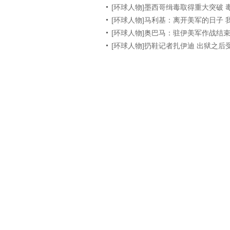
[环球人物]墨西哥缉毒取得重大突破 毒
[环球人物]马利基：离开美军的日子 
[环球人物]奥巴马：驻伊美军作战结
[环球人物]扔鞋记者扎伊迪 出狱之后