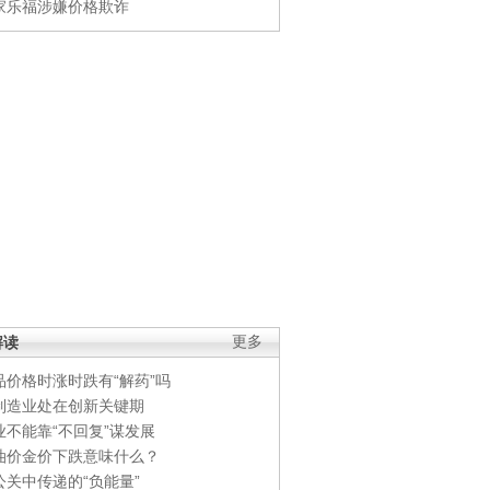
家乐福涉嫌价格欺诈
解读
更多
品价格时涨时跌有“解药”吗
制造业处在创新关键期
业不能靠“不回复”谋发展
油价金价下跌意味什么？
公关中传递的“负能量”