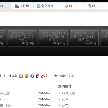
排行榜
意见反馈
顶
踩
用汽
[环球人物]布莱尔
[环球人物]墨西哥
[环球人物]马利
[
克森
回忆录出版 自爆
缉毒取得重大突
基：离开美军的
马
与布...
破 毒...
日子 我...
2秒
01分56秒
01分51秒
02分34秒
】
【一键分享
】
责任编辑：刘岩
热词推荐
行榜出炉
环球人物
2010-9-2
舵
智利
2010-9-2
布朗矛盾
公布
2010-9-2