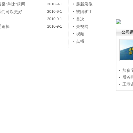
枭“芭比”落网
最新录像
2010-9-1
我们可以更好
被困矿工
2010-9-1
束
首次
2010-9-1
受追捧
央视网
2010-9-1
公司
视频
点播
加多
后谷
王老