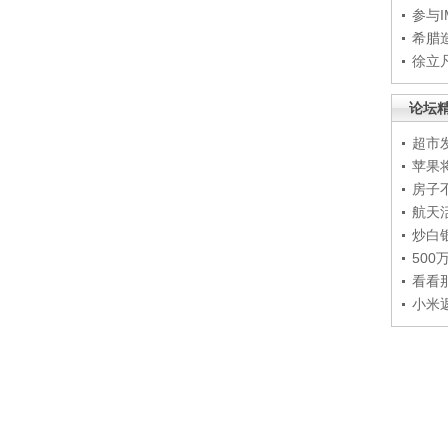
参与
希腊
徐立
论坛
超市
苹果
房子
航天
炒白
50
看看
小米