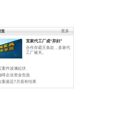
调查
更多
宜家代工厂成“弃妇”
合作存霸王条款，多家代
工厂被关。
宝案件波澜起伏
咖啡企业资金告急
吉案最迟7月底有结果