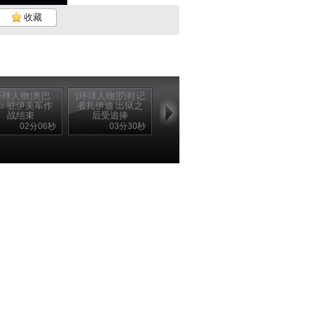
收藏
环球人物]奥巴
[环球人物]扔鞋记
：驻伊美军作
者扎伊迪 出狱之
战结束
后受追捧
02分06秒
03分30秒