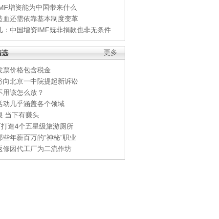
IMF增资能为中国带来什么
造血还需依靠基本制度变革
凡：中国增资IMF既非捐款也非无条件
精选
更多
发票价格包含税金
将向北京一中院提起新诉讼
不用该怎么放？
活动几乎涵盖各个领域
银 当下有赚头
0万打造4个五星级旅游厕所
那些年薪百万的“神秘”职业
返修因代工厂为二流作坊