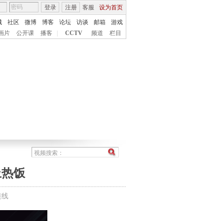
登录
注册
客服
设为首页
城
社区
微博
博客
论坛
访谈
邮箱
游戏
画片
公开课
播客
|
CCTV
频道
栏目
上热饭
连线