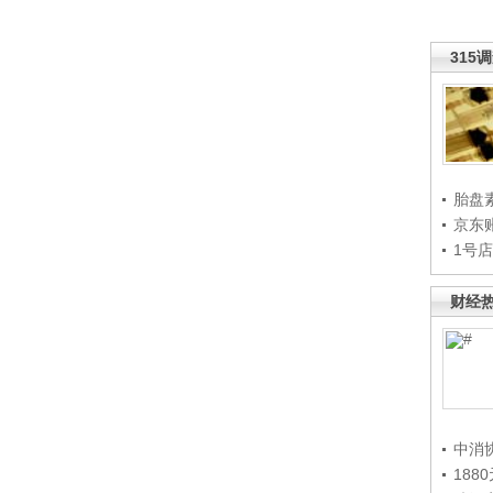
315
胎盘
京东
1号
财经
中消
188