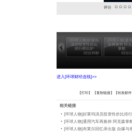
评分
[环球人物]好莱坞
[环球人物]通
演员投资性价比
车再换帅 阿
排行榜出炉
掌舵
02分35秒
02分1
进入[环球财经连线]>>
【
打印
】 【
复制链接
】【
转发邮件
相关链接
[环球人物]好莱坞演员投资性价比排
[环球人物]通用汽车再换帅 阿克森掌
[环球人物]布莱尔回忆录出版 自爆与