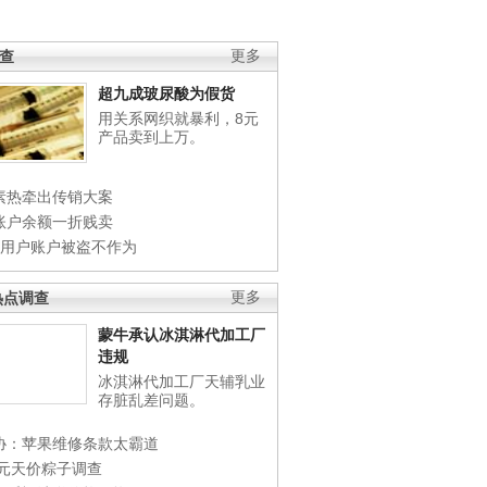
调查
更多
超九成玻尿酸为假货
用关系网织就暴利，8元
产品卖到上万。
素热牵出传销大案
账户余额一折贱卖
店用户账户被盗不作为
热点调查
更多
蒙牛承认冰淇淋代加工厂
违规
冰淇淋代加工厂天辅乳业
存脏乱差问题。
协：苹果维修条款太霸道
0元天价粽子调查