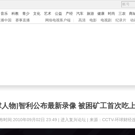
音乐
科教
青少
文化
艺术
公益
产经
汽车
旅游
健康
时尚
三农
商
直播中国
赛事直播
网络电视客户端
|
高清
电影
电视剧
纪录片
动
球人物]智利公布最新录像 被困矿工首次吃
布时间:2010年09月02日 23:49 |
进入复兴论坛
| 来源：CCTV-环球财经