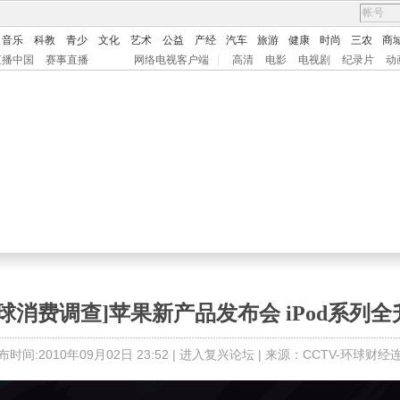
音乐
科教
青少
文化
艺术
公益
产经
汽车
旅游
健康
时尚
三农
商
直播中国
赛事直播
网络电视客户端
|
高清
电影
电视剧
纪录片
动
环球消费调查]苹果新产品发布会 iPod系列全
布时间:2010年09月02日 23:52 |
进入复兴论坛
| 来源：CCTV-环球财经