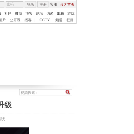
登录
注册
客服
设为首页
城
社区
微博
博客
论坛
访谈
邮箱
游戏
画片
公开课
播客
|
CCTV
频道
栏目
升级
连线