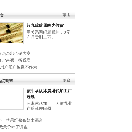
调查
更多
超九成玻尿酸为假货
用关系网织就暴利，8元
产品卖到上万。
素热牵出传销大案
账户余额一折贱卖
店用户账户被盗不作为
热点调查
更多
蒙牛承认冰淇淋代加工厂
违规
冰淇淋代加工厂天辅乳业
存脏乱差问题。
协：苹果维修条款太霸道
0元天价粽子调查