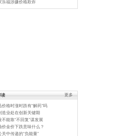
家乐福涉嫌价格欺诈
解读
更多
品价格时涨时跌有“解药”吗
制造业处在创新关键期
业不能靠“不回复”谋发展
油价金价下跌意味什么？
公关中传递的“负能量”