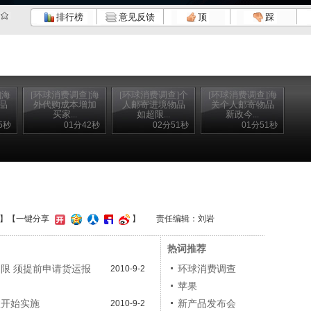
排行榜
意见反馈
顶
踩
]海
[环球消费调查]海
[环球消费调查]个
[环球消费调查]海
品
外代购成本增加
人邮寄进境物品
关个人邮寄物品
买家...
如超限...
新政今...
5秒
01分42秒
02分51秒
01分51秒
】
【一键分享
】
责任编辑：刘岩
热词推荐
超限 须提前申请货运报
环球消费调查
2010-9-2
苹果
政开始实施
新产品发布会
2010-9-2