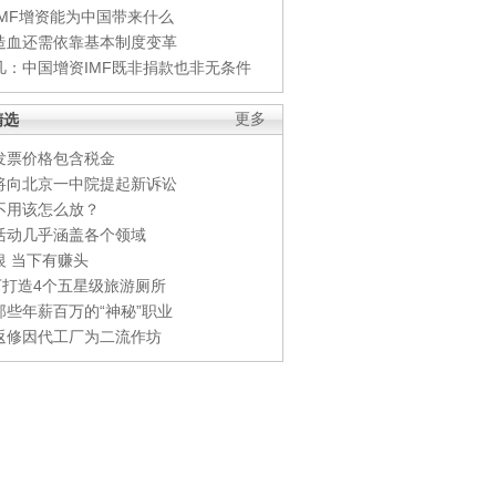
IMF增资能为中国带来什么
造血还需依靠基本制度变革
凡：中国增资IMF既非捐款也非无条件
精选
更多
发票价格包含税金
将向北京一中院提起新诉讼
不用该怎么放？
活动几乎涵盖各个领域
银 当下有赚头
0万打造4个五星级旅游厕所
那些年薪百万的“神秘”职业
返修因代工厂为二流作坊