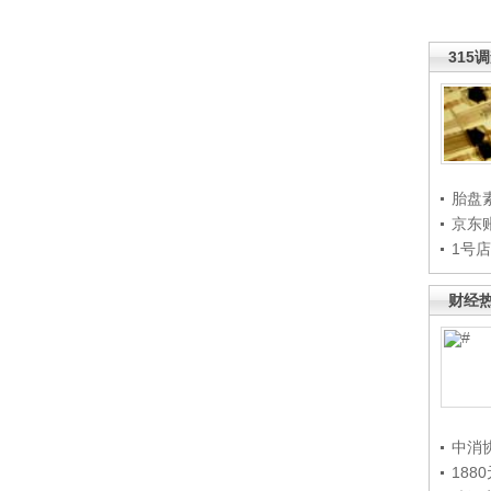
315
胎盘
京东
1号
财经
中消
188