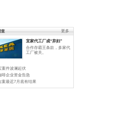
调查
更多
宜家代工厂成“弃妇”
合作存霸王条款，多家代
工厂被关。
宝案件波澜起伏
咖啡企业资金告急
吉案最迟7月底有结果