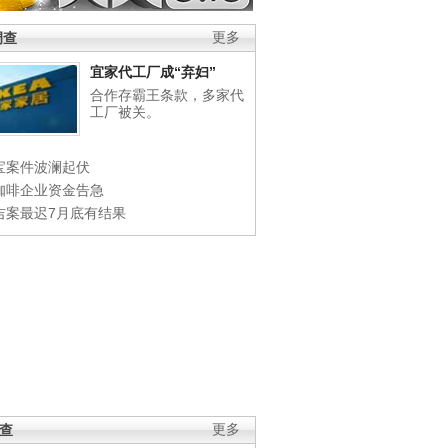
调查
更多
宜家代工厂成“弃妇”
合作存霸王条款，多家代
工厂被关。
宝案件波澜起伏
咖啡企业资金告急
吉案最迟7月底有结果
调查
更多