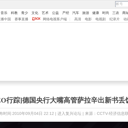
音乐
科教
青少
文化
艺术
公益
产经
汽车
旅游
健康
时尚
三农
商
直播中国
赛事直播
网络电视客户端
|
高清
电影
电视剧
纪录片
动
CEO行踪]德国央行大嘴高管萨拉辛出新书丢
布时间:2010年09月04日 22:12 |
进入复兴论坛
| 来源：CCTV-经济信息