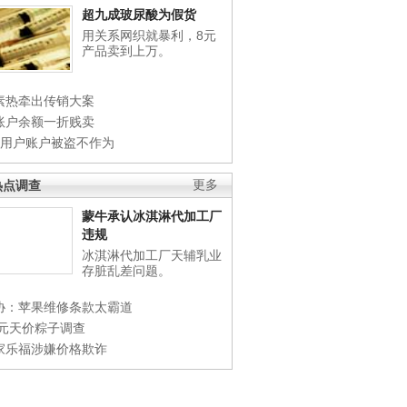
超九成玻尿酸为假货
用关系网织就暴利，8元
产品卖到上万。
素热牵出传销大案
账户余额一折贱卖
店用户账户被盗不作为
热点调查
更多
蒙牛承认冰淇淋代加工厂
违规
冰淇淋代加工厂天辅乳业
存脏乱差问题。
协：苹果维修条款太霸道
0元天价粽子调查
家乐福涉嫌价格欺诈