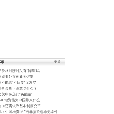
解读
更多
品价格时涨时跌有“解药”吗
制造业处在创新关键期
业不能靠“不回复”谋发展
油价金价下跌意味什么？
公关中传递的“负能量”
IMF增资能为中国带来什么
造血还需依靠基本制度变革
凡：中国增资IMF既非捐款也非无条件