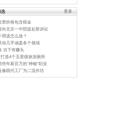
精选
更多
发票价格包含税金
将向北京一中院提起新诉讼
不用该怎么放？
活动几乎涵盖各个领域
银 当下有赚头
0万打造4个五星级旅游厕所
那些年薪百万的“神秘”职业
返修因代工厂为二流作坊