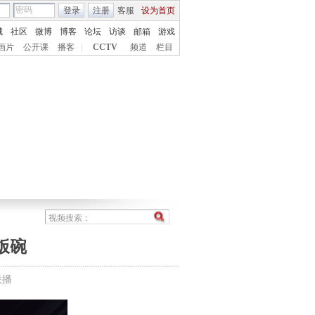
登录
注册
客服
设为首页
城
社区
微博
博客
论坛
访谈
邮箱
游戏
画片
公开课
播客
|
CCTV
频道
栏目
饭碗
联播