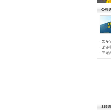
公司
加多
后谷
王老
315