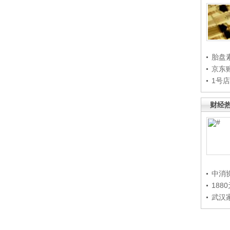
胎盘
京东
1号
财经
中消
188
武汉