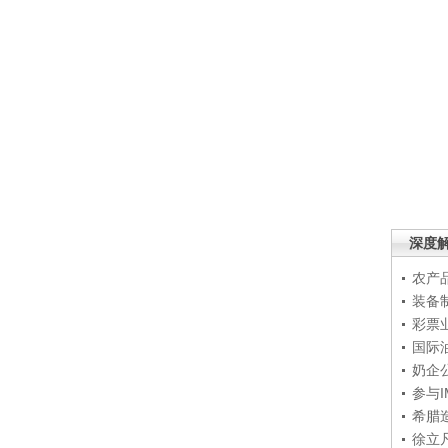
深度
农产
装备
彩票
国际
奶企
参与
希腊
徐立