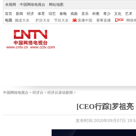
央视网
|
中国网络电视台
|
网站地图
首页
新闻
经济
体育
综艺
春晚
戏曲
音乐
科教
青少
文化
艺术
电视
频道大全
栏目大全
节目大全
直播中国
赛事直播
网络
中国网络电视台
>
经济台
>
经济台滚动新闻
>
[CEO行踪]罗祖
发布时间:2010年09月07日 19:5