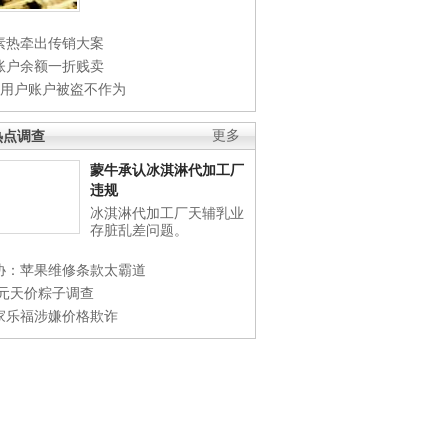
素热牵出传销大案
账户余额一折贱卖
店用户账户被盗不作为
热点调查
更多
蒙牛承认冰淇淋代加工厂
违规
冰淇淋代加工厂天辅乳业
存脏乱差问题。
协：苹果维修条款太霸道
0元天价粽子调查
家乐福涉嫌价格欺诈