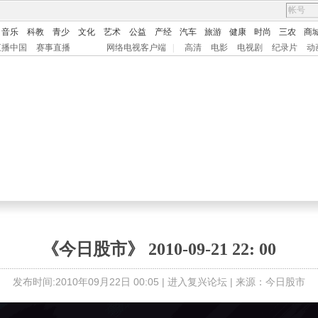
音乐
科教
青少
文化
艺术
公益
产经
汽车
旅游
健康
时尚
三农
商
直播中国
赛事直播
网络电视客户端
|
高清
电影
电视剧
纪录片
动
《今日股市》 2010-09-21 22: 00
发布时间:2010年09月22日 00:05 |
进入复兴论坛
| 来源：今日股市