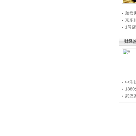
胎盘
京东
1号
财经
中消
188
武汉