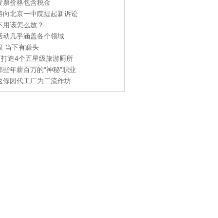
发票价格包含税金
将向北京一中院提起新诉讼
不用该怎么放？
活动几乎涵盖各个领域
银 当下有赚头
0万打造4个五星级旅游厕所
那些年薪百万的“神秘”职业
返修因代工厂为二流作坊