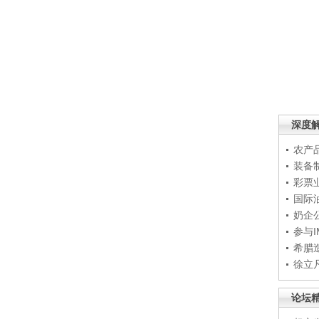
深度
农产
装备
彩票
国际
奶企
参与
希腊
徐立
论坛