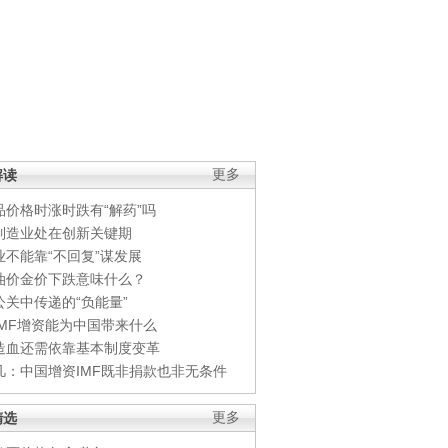
解读
更多
品价格时涨时跌有“解药”吗
制造业处在创新关键期
业不能靠“不回复”谋发展
油价金价下跌意味什么？
公关中传递的“负能量”
IMF增资能为中国带来什么
造血还需依靠基本制度变革
凡：中国增资IMF既非捐款也非无条件
精选
更多