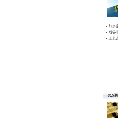
加多
后谷
王老
315