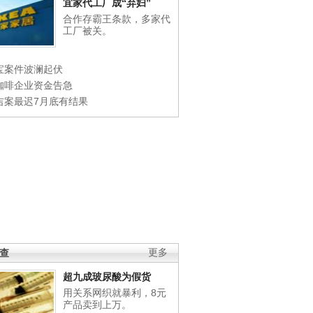
宜家代工厂成“弃妇”
合作存霸王条款，多家代
工厂被关。
宝案件波澜起伏
咖啡企业资金告急
吉案最迟7月底有结果
调查
更多
超九成玻尿酸为假货
用关系网织就暴利，8元
产品卖到上万。