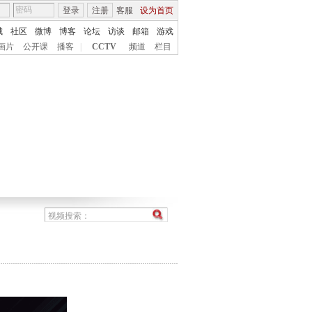
登录
注册
客服
设为首页
城
社区
微博
博客
论坛
访谈
邮箱
游戏
画片
公开课
播客
|
CCTV
频道
栏目