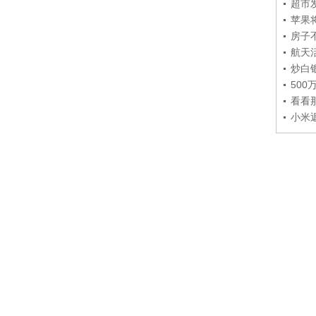
超市
苹果
房子
航天
炒白
50
看看
小米