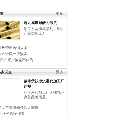
调查
更多
超九成玻尿酸为假货
用关系网织就暴利，8元
产品卖到上万。
素热牵出传销大案
账户余额一折贱卖
店用户账户被盗不作为
热点调查
更多
蒙牛承认冰淇淋代加工厂
违规
冰淇淋代加工厂天辅乳业
存脏乱差问题。
协：苹果维修条款太霸道
0元天价粽子调查