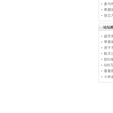
参与
希腊
徐立
论坛
超市
苹果
房子
航天
炒白
50
看看
小米