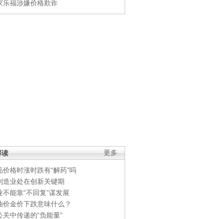
家乐福涉嫌价格欺诈
解读
更多
品价格时涨时跌有“解药”吗
制造业处在创新关键期
业不能靠“不回复”谋发展
油价金价下跌意味什么？
公关中传递的“负能量”