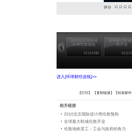
评分
2010北京国际设
全球最大鞋城
计周伦敦预热
敦开业
01分42秒
01分1
进入[环球财经连线]>>
【
打印
】 【
复制链接
】【
转发邮件
相关链接
2010北京国际设计周伦敦预热
全球最大鞋城伦敦开业
伦敦地铁罢工：工会与政府的角力