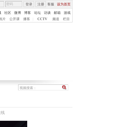
登录
注册
客服
设为首页
城
社区
微博
博客
论坛
访谈
邮箱
游戏
画片
公开课
播客
|
CCTV
频道
栏目
连线