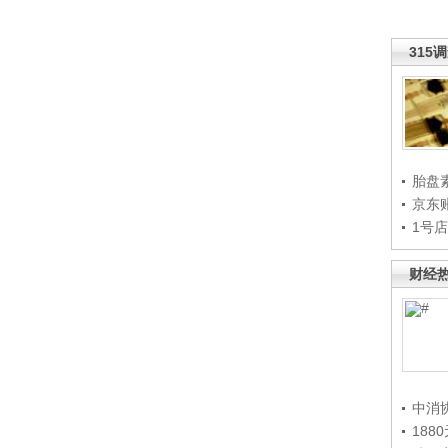
315
胎盘
京东
1号
财经
中消
188