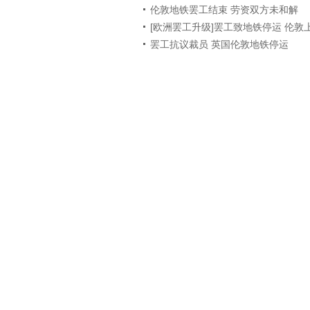
伦敦地铁罢工结束 劳资双方未和解
[欧洲罢工升级]罢工致地铁停运 伦
罢工抗议裁员 英国伦敦地铁停运