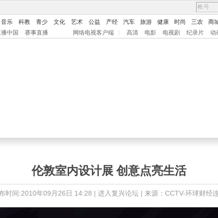
音乐
科教
青少
文化
艺术
公益
产经
汽车
旅游
健康
时尚
三农
商
直播中国
赛事直播
网络电视客户端
|
高清
电影
电视剧
纪录片
动
伦敦室内设计展 创意点亮生活
布时间:2010年09月26日 14:28 |
进入复兴论坛
| 来源：CCTV-环球财经