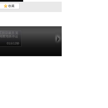
收藏
工抗议裁员 英
伦敦地铁停运
01分12秒