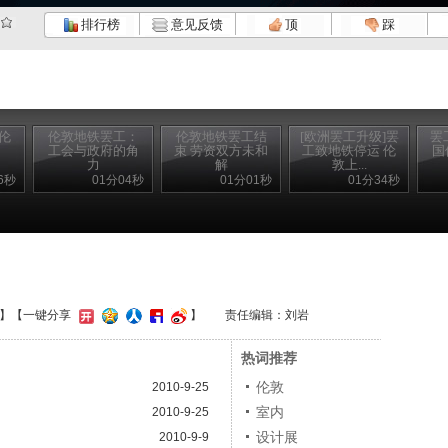
排行榜
意见反馈
顶
踩
伦
伦敦地铁罢工：
伦敦地铁罢工结
[欧洲罢工升级]罢
罢
工会与政府的角
束 劳资双方未和
工致地铁停运 伦
国
力
解
敦上...
6秒
01分04秒
01分01秒
01分34秒
】
【一键分享
】
责任编辑：刘岩
热词推荐
伦敦
2010-9-25
室内
2010-9-25
设计展
2010-9-9