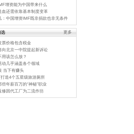
IMF增资能为中国带来什么
造血还需依靠基本制度变革
凡：中国增资IMF既非捐款也非无条件
精选
更多
发票价格包含税金
将向北京一中院提起新诉讼
不用该怎么放？
活动几乎涵盖各个领域
银 当下有赚头
0万打造4个五星级旅游厕所
那些年薪百万的“神秘”职业
返修因代工厂为二流作坊